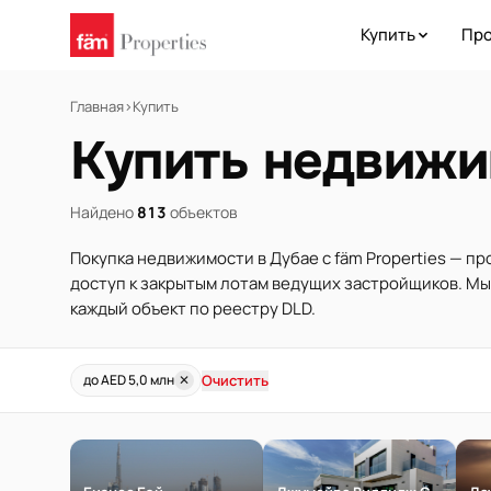
Купить
Про
Главная
›
Купить
Купить недвижи
Найдено
813
объектов
Покупка недвижимости в Дубае с fäm Properties — п
доступ к закрытым лотам ведущих застройщиков. М
каждый объект по реестру DLD.
Очистить
до AED 5,0 млн
✕