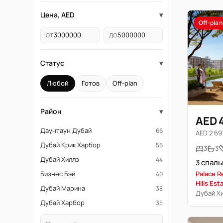
Цена, AED
▾
Off-plan
ОТ
ДО
Статус
▾
Любой
Готов
Off-plan
Район
▾
AED 
Даунтаун Дубай
66
AED 2 697
Дубай Крик Харбор
56
3
3
Дубай Хиллз
44
Бизнес Бэй
Palace R
40
Hills Est
Дубай Марина
38
Дубай Х
Дубай Харбор
35