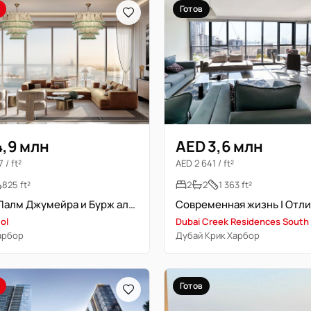
Готов
4,9 млн
AED 3,6 млн
 / ft²
AED 2 641 / ft²
825 ft²
2
2
1 363 ft²
Вид на Палм Джумейра и Бурж аль-Араб | Верхние этажи | Брендовый
ol
Dubai Creek Residences South
арбор
Дубай Крик Харбор
Готов