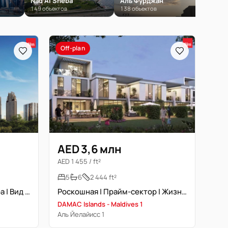
Nad Al Sheba
Аль Фурджан
Дуба
149 объектов
138 объектов
134 об
Off-plan
AED 3,6 млн
AED 1 455 / ft²
5
6
2 444 ft²
Высокий этаж | Бурж Халифа | Вид на канал
Роскошная | Прайм-сектор | Жизнь у Crystal Lagoon
DAMAC Islands - Maldives 1
Аль Йелайисс 1