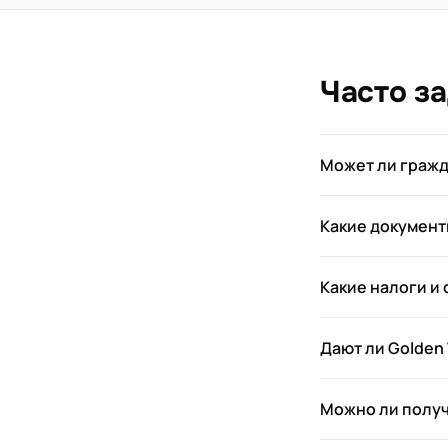
Часто з
Может ли гражд
Какие документ
Какие налоги и
Дают ли Golden
Можно ли получ