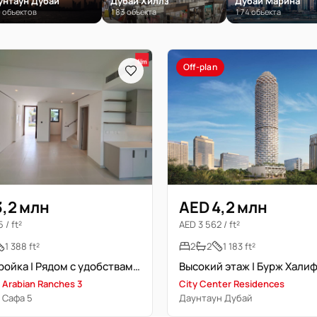
унтаун Дубай
Дубай Хиллз
Дубай Марина
 объектов
183 объекта
174 объекта
Off-plan
3,2 млн
AED 4,2 млн
 / ft²
AED 3 562 / ft²
1 388 ft²
2
2
1 183 ft²
Новостройка | Рядом с удобствами | Идеальное расположение
t Arabian Ranches 3
City Center Residences
 Сафа 5
Даунтаун Дубай