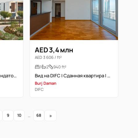
AED 3,4 млн
AED 3 606 / ft²
1
2
940 ft²
Угловая планировка | С арендатором | Рядом с удобствами | Близко к бассейну
Вид на DIFC | Сданная квартира | Люкс-класс
Burj Daman
DIFC
»
9
10
…
68