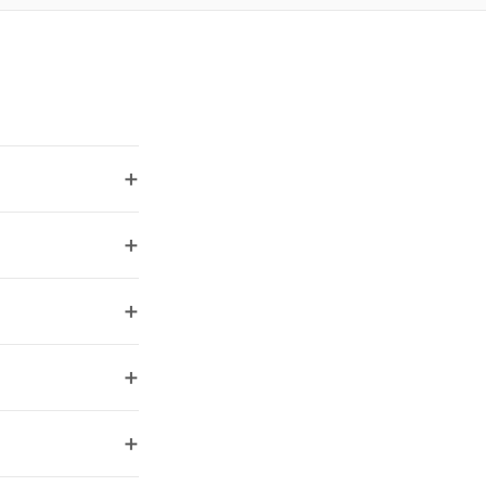
+
+
+
+
+