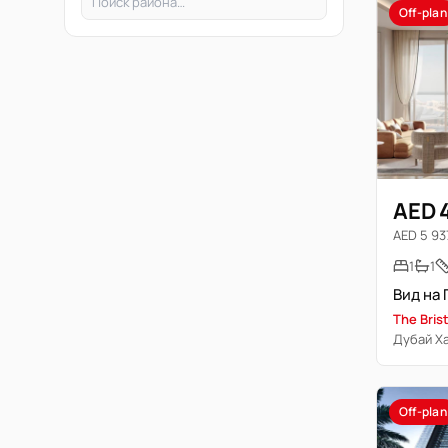
Off-plan
AED 
AED 5 937
1
1
The Brist
Дубай Х
Off-plan