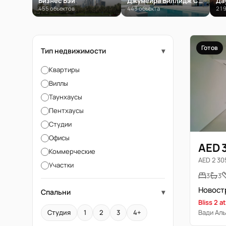
Бизнес Бэй
Джумейра Виллидж Серкл (JVC)
Да
455 объектов
443 объекта
219
Готов
Тип недвижимости
▾
Квартиры
Виллы
Таунхаусы
Пентхаусы
Студии
Офисы
AED 
Коммерческие
AED 2 305
Участки
3
3
Спальни
▾
Bliss 2 a
Вади Аль
Студия
1
2
3
4+