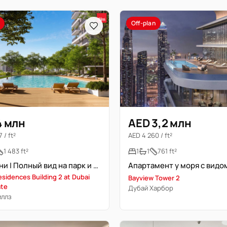
Off-plan
4 млн
AED 3,2 млн
 / ft²
AED 4 260 / ft²
1 483 ft²
1
1
761 ft²
3 спальни | Полный вид на парк и бассейн
esidences Building 2 at Dubai
Bayview Tower 2
ate
Дубай Харбор
иллз