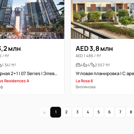
3,2 млн
AED 3,8 млн
 / ft²
AED 1 486 / ft²
1 341 ft²
4
4
2 557 ft²
Просторная 2+1 | 07 Series | Элевированный образ жизни
ws Residences A
La Rosa 6
аф
Виллянова
«
1
2
3
4
5
6
7
8