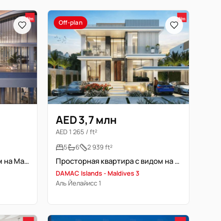
Off-plan
AED 3,7 млн
AED 1 265 / ft²
5
6
2 939 ft²
Апартамент у моря с видом на Марину | Срочная продажа
Просторная квартира с видом на воду в эксклюзивном курортном комплексе
DAMAC Islands - Maldives 3
Аль Йелайисс 1