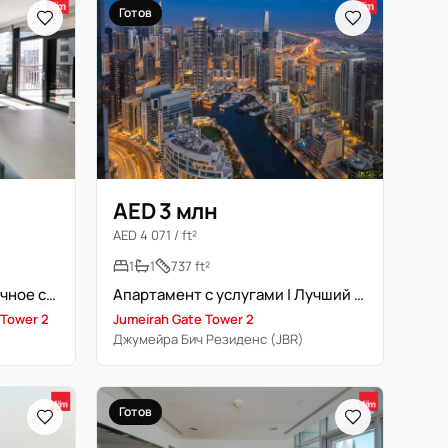
Готов
AED 3 млн
AED 4 071 / ft²
1
1
737 ft²
Современная жизнь | Отличное сообщество | Вид на Крик
Апартамент с услугами | Лучший вид | Свободна
 Tower 2
Jumeirah Gate Tower 2
Джумейра Бич Резиденс (JBR)
Готов