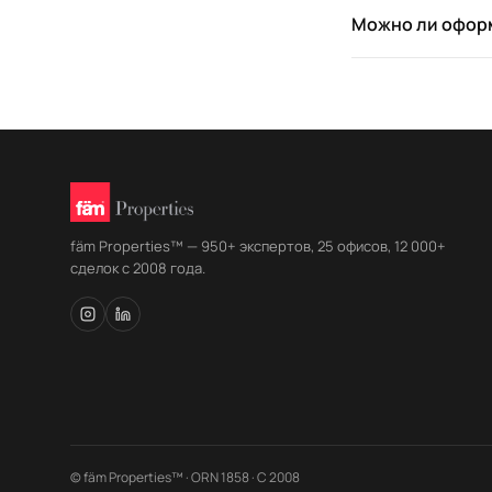
Можно ли оформ
fäm Properties™ — 950+ экспертов, 25 офисов, 12 000+
сделок с 2008 года.
© fäm Properties™ · ORN 1858 · С 2008