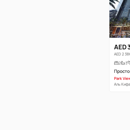
AED 
AED 2 386
2
3
Park Vie
Аль Киф