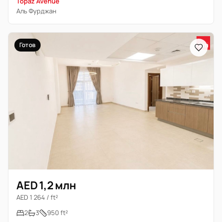
Topaz Avenue
Аль Фурджан
Готов
AED 1,2 млн
AED 1 264 / ft²
2
3
950 ft²