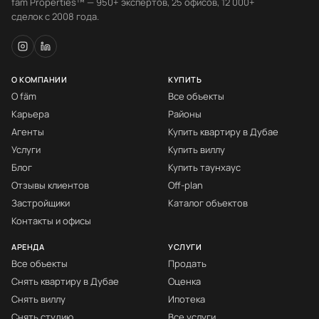
fäm Properties™ — 950+ экспертов, 25 офисов, 12 000+
сделок с 2008 года.
О КОМПАНИИ
КУПИТЬ
О fäm
Все объекты
Карьера
Районы
Агенты
Купить квартиру в Дубае
Услуги
Купить виллу
Блог
Купить таунхаус
Отзывы клиентов
Off-plan
Застройщики
Каталог объектов
Контакты и офисы
АРЕНДА
УСЛУГИ
Все объекты
Продать
Снять квартиру в Дубае
Оценка
Снять виллу
Ипотека
Снять студию
Все услуги