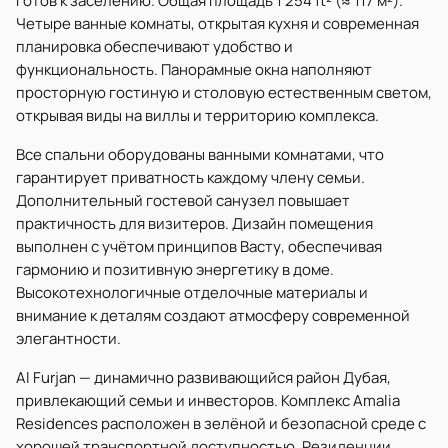
готов к заселению. Общая площадь 1 254 ft² (≈ 117 м²).
Четыре ванные комнаты, открытая кухня и современная
планировка обеспечивают удобство и
функциональность. Панорамные окна наполняют
просторную гостиную и столовую естественным светом,
открывая виды на виллы и территорию комплекса.
Все спальни оборудованы ванными комнатами, что
гарантирует приватность каждому члену семьи.
Дополнительный гостевой санузел повышает
практичность для визитеров. Дизайн помещения
выполнен с учётом принципов Васту, обеспечивая
гармонию и позитивную энергетику в доме.
Высокотехнологичные отделочные материалы и
внимание к деталям создают атмосферу современной
элегантности.
Al Furjan — динамично развивающийся район Дубая,
привлекающий семьи и инвесторов. Комплекс Amalia
Residences расположен в зелёной и безопасной среде с
хорошей транспортной доступностью. Резиденции