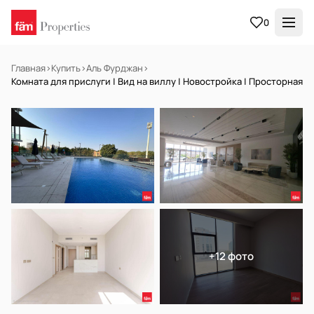
0
Главная
›
Купить
›
Аль Фурджан
›
Комната для прислуги | Вид на виллу | Новостройка | Просторная
НА ПРОДАЖУ
Готов к заселению
+12 фото