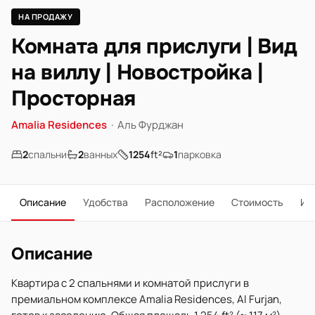
НА ПРОДАЖУ
Комната для прислуги | Вид
на виллу | Новостройка |
Просторная
Amalia Residences
·
Аль Фурджан
2
спальни
2
ванных
1254
ft²
1
парковка
Описание
Удобства
Расположение
Стоимость
Ип
Описание
Квартира с 2 спальнями и комнатой прислуги в
премиальном комплексе Amalia Residences, Al Furjan,