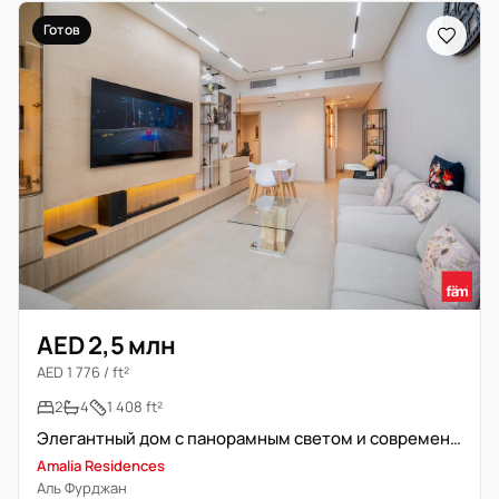
Готов
AED 2,5 млн
AED 1 776 / ft²
2
4
1 408 ft²
Элегантный дом с панорамным светом и современным комфортом
Amalia Residences
Аль Фурджан