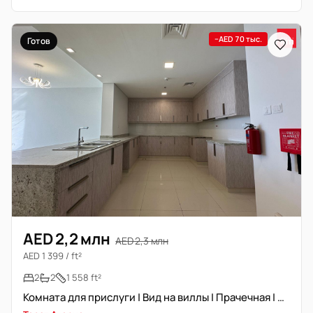
−AED 70 тыс.
Готов
AED 2,2 млн
AED 2,3 млн
AED 1 399 / ft²
2
2
1 558 ft²
Комната для прислуги | Вид на виллы | Прачечная | VOT