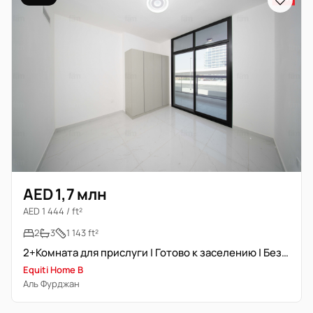
AED 1,7 млн
AED 1 444 / ft²
2
3
1 143 ft²
2+Комната для прислуги | Готово к заселению | Без охлаждения | Вид на сад
Equiti Home B
Аль Фурджан