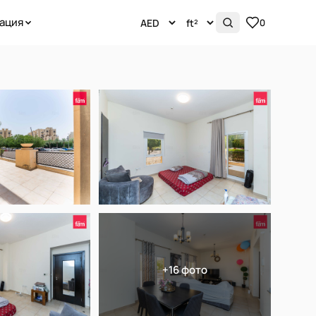
ация
0
+16 фото