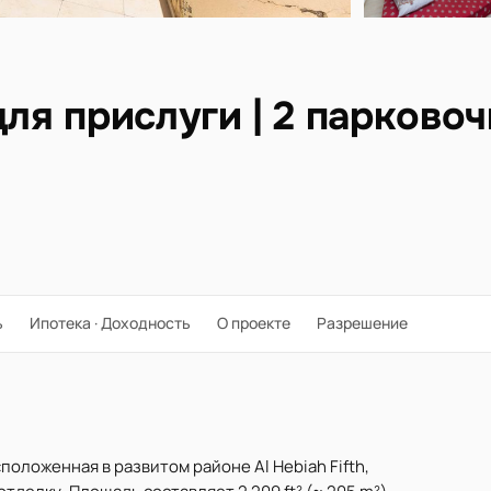
для прислуги | 2 парково
ь
Ипотека · Доходность
О проекте
Разрешение
положенная в развитом районе Al Hebiah Fifth,