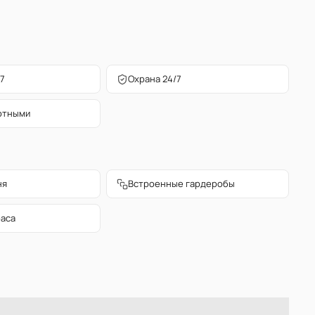
7
Охрана 24/7
отными
ня
Встроенные гардеробы
раса