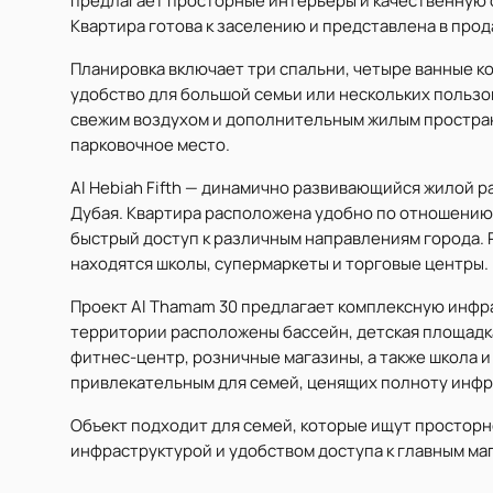
предлагает просторные интерьеры и качественную от
Квартира готова к заселению и представлена в прод
Планировка включает три спальни, четыре ванные к
удобство для большой семьи или нескольких пользо
свежим воздухом и дополнительным жилым простран
парковочное место.
Al Hebiah Fifth — динамично развивающийся жилой 
Дубая. Квартира расположена удобно по отношению к
быстрый доступ к различным направлениям города. 
находятся школы, супермаркеты и торговые центры.
Проект Al Thamam 30 предлагает комплексную инфр
территории расположены бассейн, детская площадк
фитнес-центр, розничные магазины, а также школа и
привлекательным для семей, ценящих полноту инфр
Объект подходит для семей, которые ищут просторн
инфраструктурой и удобством доступа к главным ма