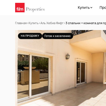
Купить
Про
Главная
›
Купить
›
Аль Хебиа Фифт
›
3 спальни + комната для п
НА ПРОДАЖУ
Готов к заселению