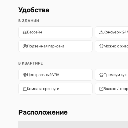
Удобства
В ЗДАНИИ
Бассейн
Консьерж 24/
Подземная парковка
Можно с жив
В КВАРТИРЕ
Центральный VRV
Премиум кух
Комната прислуги
Балкон / тер
Расположение