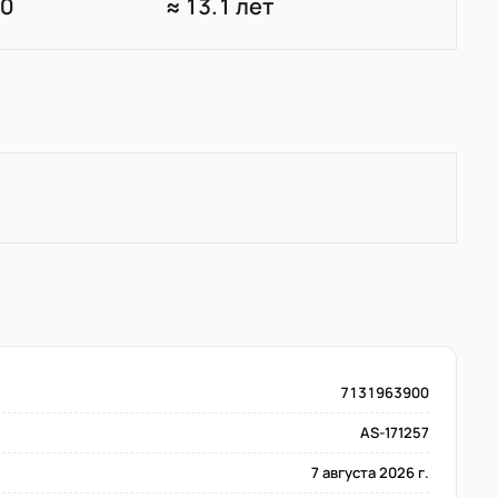
10
≈ 13.1 лет
7131963900
AS-171257
7 августа 2026 г.