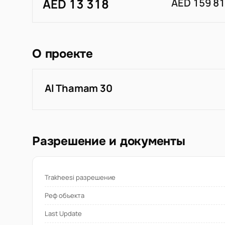
AED 13 318
AED 159 8
О проекте
Al Thamam 30
Разрешение и документы
Trakheesi разрешение
Реф объекта
Last Update