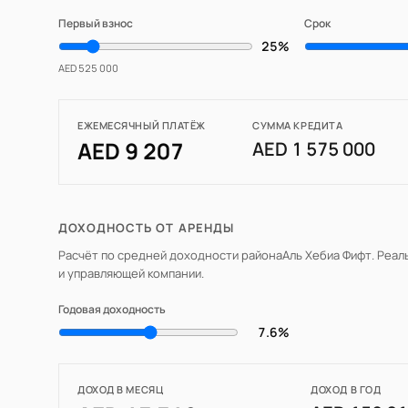
Первый взнос
Срок
25%
AED 525 000
ЕЖЕМЕСЯЧНЫЙ ПЛАТЁЖ
СУММА КРЕДИТА
AED 9 207
AED 1 575 000
ДОХОДНОСТЬ ОТ АРЕНДЫ
Расчёт по средней доходности района
Аль Хебиа Фифт
. Реа
и управляющей компании.
Годовая доходность
7.6%
ДОХОД В МЕСЯЦ
ДОХОД В ГОД