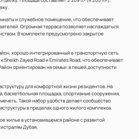
делку. Площадь составляет 2 209 ft² (≈ 205 m²).
ажу.
омнаты и служебное помещение, что обеспечивает
вателей. Огромная терраса позволяет наслаждаться
ством. В комплекте предусмотрено закрытое
район, хорошо интегрированный в транспортную сеть
 Sheikh Zayed Road и Emirates Road, что обеспечивает
Район ориентирован на семьи: в пешей доступности
аструктуру для комфортной жизни резидентов. На
а, баскетбольная площадка, спортивные сооружения,
 мечеть. Такой набор удобств делает сообщество
аструктуры в пределах одного жилого комплекса.
ое жилье в установившемся районе с развитой
гистралям Дубая.