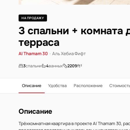
НА ПРОДАЖУ
3 спальни + комната 
терраса
Al Thamam 30
·
Аль Хебиа Фифт
3
спальни
4
ванных
2209
ft²
Описание
Удобства
Расположение
Стоимост
Описание
Трёхкомнатная квартира в проекте Al Thamam 30, рас