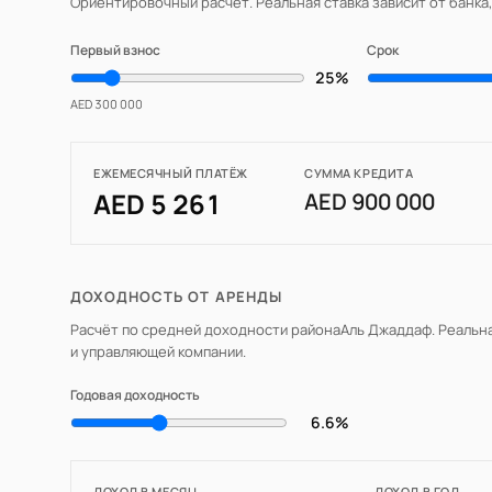
Ориентировочный расчёт. Реальная ставка зависит от банка
Первый взнос
Срок
25%
AED 300 000
ЕЖЕМЕСЯЧНЫЙ ПЛАТЁЖ
СУММА КРЕДИТА
AED 5 261
AED 900 000
ДОХОДНОСТЬ ОТ АРЕНДЫ
Расчёт по средней доходности района
Аль Джаддаф
. Реальн
и управляющей компании.
Годовая доходность
6.6%
ДОХОД В МЕСЯЦ
ДОХОД В ГОД