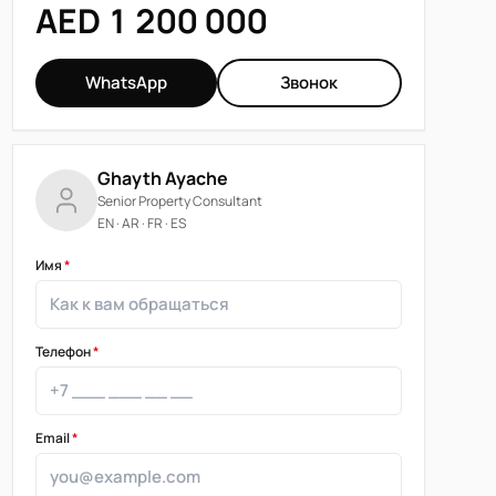
AED 1 200 000
WhatsApp
Звонок
Ghayth Ayache
Senior Property Consultant
EN · AR · FR · ES
Имя
*
Телефон
*
Email
*