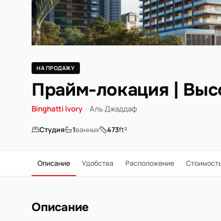
НА ПРОДАЖУ
Прайм-локация | Выс
Binghatti Ivory
·
Аль Джаддаф
Студия
1
ванных
473
ft²
Описание
Удобства
Расположение
Стоимост
Описание