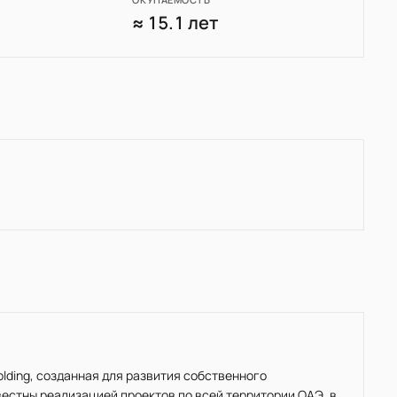
0
≈ 15.1 лет
Holding, созданная для развития собственного
естны реализацией проектов по всей территории ОАЭ, в