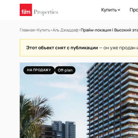
Купить
Про
Главная
›
Купить
›
Аль Джаддаф
›
Прайм-локация | Высокий эт
Этот объект снят с публикации
— он уже продан 
НА ПРОДАЖУ
Off-plan