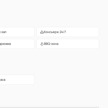
 зал
Консьерж 24/7
арковка
BBQ-зона
раса