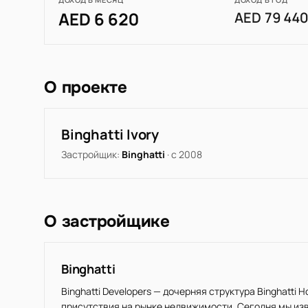
AED 6 620
AED 79 44
О проекте
Binghatti Ivory
Застройщик:
Binghatti
· с 2008
О застройщике
Binghatti
Binghatti Developers — дочерняя структура Binghatti 
присутствия на рынке недвижимости. Сегодня мы изв