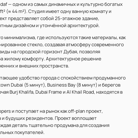
addaf — одном из самых динамичных и культурно богатых
t² (≈ 44 m²). Студия имеет одну ванную комнату и
оект представляет собой 25-этажное здание,
тным дизайном и утончённой архитектурой.
 минимализма, где используются такие материалы, как
онированное стекло, создавая атмосферу современного
виды на городской горизонт Дубая, позволяя
ба жилому комфорту. Архитектурное решение
енних и внешних пространств.
етающее удобство города с спокойствием продуманного
wn Dubai (5 минут), Business Bay (8 минут) и берегов
 Burj Khalifa, Dubai Frame и Al Khail Road, находятся в
opers и поступает на рынок как off-plan проект,
в и будущих резидентов. Проект воплощает
аждая деталь тщательно продумана для создания
льных покупателей.