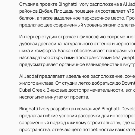
Студия в проекте Binghatti Ivory расположена в Al J
районов Дубая. Площадь помещения составляет 473 f
балкон, а также выделенное парковочное место. Пр
предлагающее современный уровень жизни с элеган
Интерьер студии отражает философию современного
дубовая древесина натурального оттенка и чёрнот
шика и комфорта. Балкон обеспечивает панорамные 
наслаждаться открытыми пространствами без ущер
предусматривает органичное взаимодействие внутр
Al Jaddaf предлагает идеальное расположение, соч
жилого анклава. От студии легко добраться до Downto
Dubai Creek. Знаковые достопримечательности, включая
нескольких минутах от проекта.
Binghatti Ivory разработан компанией Binghatti Devel
предлагая гибкие условия рассрочки для инвесторо
современный подход к жилому строительству, где к
пространства, отвечающего потребностям взыскате