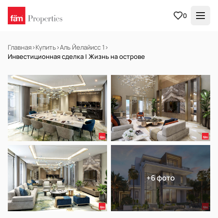
0
Главная
›
Купить
›
Аль Йелайисс 1
›
Инвестиционная сделка | Жизнь на острове
НА ПРОДАЖУ
Off-plan
+6 фото