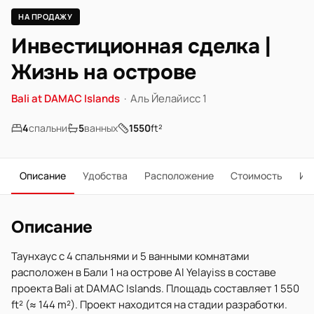
НА ПРОДАЖУ
Инвестиционная сделка |
Жизнь на острове
Bali at DAMAC Islands
·
Аль Йелайисс 1
4
спальни
5
ванных
1550
ft²
Описание
Удобства
Расположение
Стоимость
Ип
Описание
Таунхаус с 4 спальнями и 5 ванными комнатами
расположен в Бали 1 на острове Al Yelayiss в составе
проекта Bali at DAMAC Islands. Площадь составляет 1 550
ft² (≈ 144 m²). Проект находится на стадии разработки.