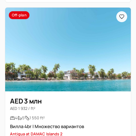
Off-plan
AED 3 млн
AED 1 932 / ft²
4
5
1 550 ft²
Вилла 4br | Множество вариантов
Antigua at DAMAC Islands 2