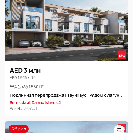
AED 3 млн
AED 1 935 / ft²
4
4
1 550 ft²
Подлинная перепродажа | Таунхаус | Рядом с лагуной
Bermuda at Damac Islands 2
Аль Йелайисс 1
Off-plan