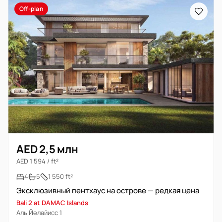
Off-plan
AED 2,5 млн
AED 1 594 / ft²
4
5
1 550 ft²
Эксклюзивный пентхаус на острове — редкая цена
Bali 2 at DAMAC Islands
Аль Йелайисс 1