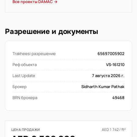
Все проекты DAMAC →
Разрешение и документы
Trakheesi разрешение
65697005902
Реф объекта
VS-161210
Last Update
7 августа 2026 г.
Брокер
Sidharth Kumar Pathak
BRN брокера
49468
AED 1 742 / ft²
ЦЕНА ПРОДАЖИ