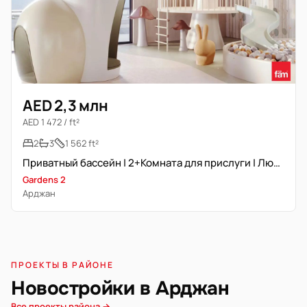
AED 2,3 млн
AED 1 472 / ft²
2
3
1 562 ft²
Приватный бассейн | 2+Комната для прислуги | Люкс | Arjan
Gardens 2
Арджан
ПРОЕКТЫ В РАЙОНЕ
Новостройки в Арджан
Все проекты района →