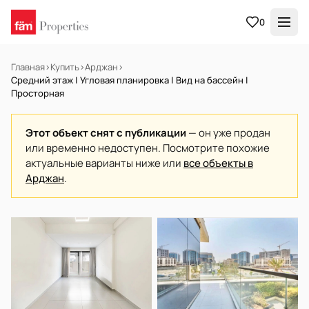
0
Главная
›
Купить
›
Арджан
›
Средний этаж | Угловая планировка | Вид на бассейн |
Просторная
Этот объект снят с публикации
— он уже продан
или временно недоступен. Посмотрите похожие
актуальные варианты ниже или
все объекты в
Арджан
.
НА ПРОДАЖУ
Готов к заселению