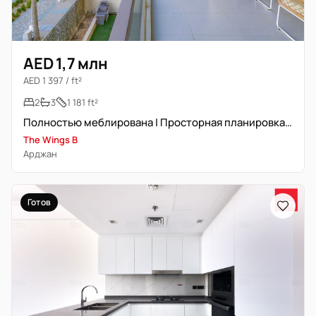
AED 1,7 млн
AED 1 397 / ft²
2
3
1 181 ft²
Полностью меблирована | Просторная планировка | Премиальная локация
The Wings B
Арджан
Готов