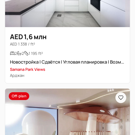
AED 1,6 млн
AED 1 338 / ft²
2
2
1 195 ft²
Новостройка | Сдаётся | Угловая планировка | Возможен торг
Samana Park Views
Арджан
Off-plan