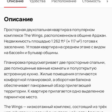
Описание
Удобства
Расположение
Стоимость
Ип
Описание
Просторная двухспальная квартира в популярном
комплексе The Wings, расположенном в общине Арджан.
Недвижимость площадью 1 262 ft² (≈ 117 м²) готова к
заселению. Угловая квартира на среднем этаже с видом
на бассейн и бульвар общины.
Планировка предусматривает две просторные спальни,
две полноценные ванные комнаты и полуоткрытую
встроенную кухню. Жилые помещения отличаются
комфортной планировкой, а оборотная балкона
обеспечивает панорамный обзор прилегающей
территории. К квартире прилагается одно выделенное
паркингное место.
The Wings — низкоэтажный комплекс, состоящий из трёх