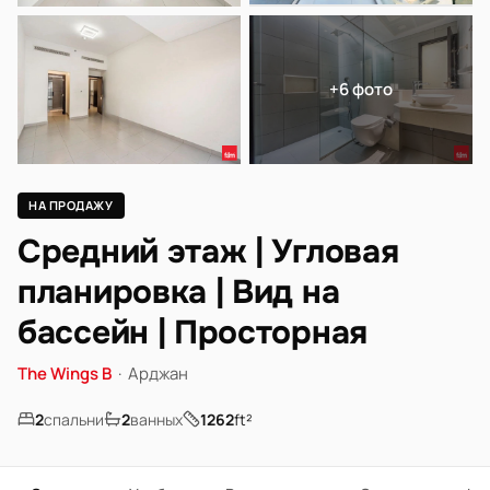
+6 фото
НА ПРОДАЖУ
Средний этаж | Угловая
планировка | Вид на
бассейн | Просторная
The Wings B
·
Арджан
2
спальни
2
ванных
1262
ft²