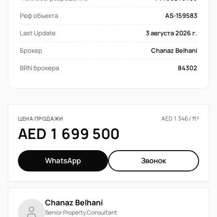
Реф объекта
AS-159583
Last Update
3 августа 2026 г.
Брокер
Chanaz Belhani
BRN брокера
84302
AED 1 346 / ft²
ЦЕНА ПРОДАЖИ
AED 1 699 500
WhatsApp
Звонок
Chanaz Belhani
Senior Property Consultant