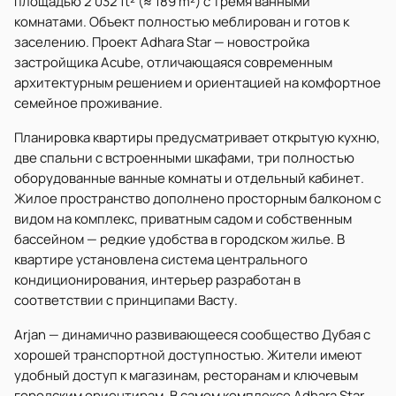
площадью 2 032 ft² (≈ 189 m²) с тремя ванными
комнатами. Объект полностью меблирован и готов к
заселению. Проект Adhara Star — новостройка
застройщика Acube, отличающаяся современным
архитектурным решением и ориентацией на комфортное
семейное проживание.
Планировка квартиры предусматривает открытую кухню,
две спальни с встроенными шкафами, три полностью
оборудованные ванные комнаты и отдельный кабинет.
Жилое пространство дополнено просторным балконом с
видом на комплекс, приватным садом и собственным
бассейном — редкие удобства в городском жилье. В
квартире установлена система центрального
кондиционирования, интерьер разработан в
соответствии с принципами Васту.
Arjan — динамично развивающееся сообщество Дубая с
хорошей транспортной доступностью. Жители имеют
удобный доступ к магазинам, ресторанам и ключевым
городским ориентирам. В самом комплексе Adhara Star