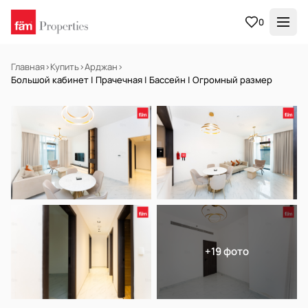
0
Главная
›
Купить
›
Арджан
›
Большой кабинет | Прачечная | Бассейн | Огромный размер
НА ПРОДАЖУ
Готов к заселению
+19 фото