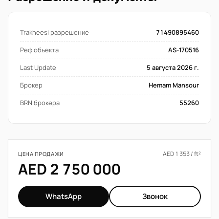
Trakheesi разрешение
71490895460
Реф объекта
AS-170516
Last Update
5 августа 2026 г.
Брокер
Hemam Mansour
BRN брокера
55260
AED 1 353 / ft²
ЦЕНА ПРОДАЖИ
AED 2 750 000
WhatsApp
Звонок