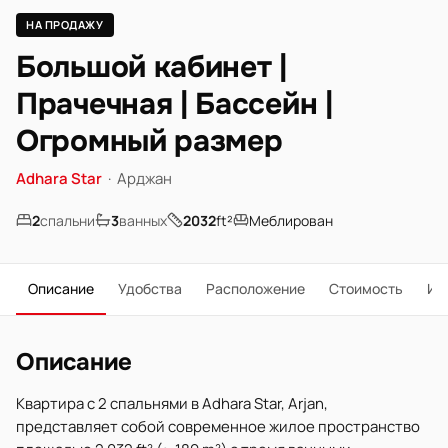
НА ПРОДАЖУ
Большой кабинет |
Прачечная | Бассейн |
Огромный размер
Adhara Star
·
Арджан
2
спальни
3
ванных
2032
ft²
Меблирован
Описание
Удобства
Расположение
Стоимость
Ип
Описание
Квартира с 2 спальнями в Adhara Star, Arjan,
представляет собой современное жилое пространство