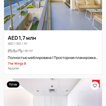
AED 1,7 млн
AED 1 397 / ft²
2
3
1 181 ft²
Полностью меблирована | Просторная планировка | Премиальная локация
The Wings B
Арджан
Готов