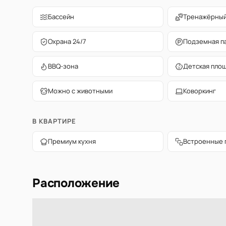
Бассейн
Тренажёрный
Охрана 24/7
Подземная п
BBQ-зона
Детская пло
Можно с животными
Коворкинг
В КВАРТИРЕ
Премиум кухня
Встроенные 
Расположение