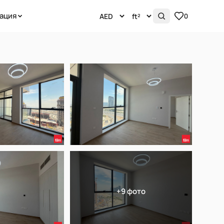
ация
0
+9 фото