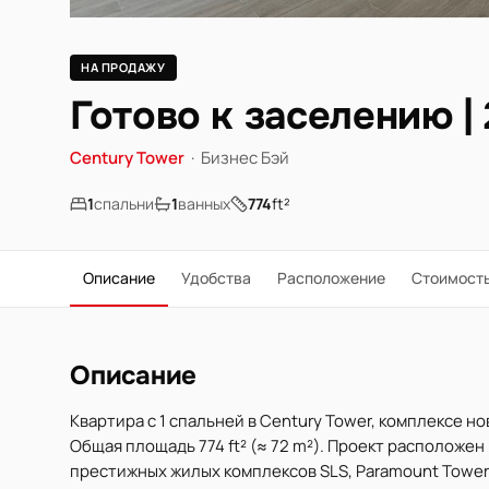
НА ПРОДАЖУ
Готово к заселению | 
Century Tower
·
Бизнес Бэй
1
спальни
1
ванных
774
ft²
Описание
Удобства
Расположение
Стоимост
Описание
Квартира с 1 спальней в Century Tower, комплексе но
Общая площадь 774 ft² (≈ 72 m²). Проект расположен
престижных жилых комплексов SLS, Paramount Tower