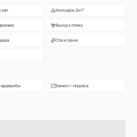
 зал
Консьерж 24/7
арковка
Выход к пляжу
щадка
Спа и сауна
гардеробы
Балкон / терраса