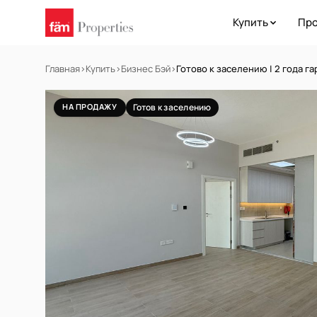
Купить
Про
Главная
›
Купить
›
Бизнес Бэй
›
Готово к заселению | 2 года г
НА ПРОДАЖУ
Готов к заселению