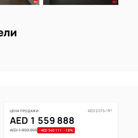
бели
AED 2 015 / ft²
ЦЕНА ПРОДАЖИ
AED 1 559 888
AED 1 899 999
−AED 340 111 · −18%