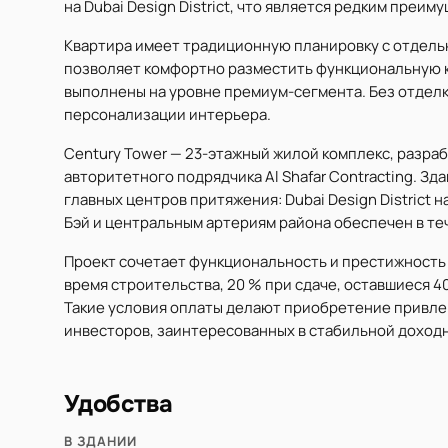
на Dubai Design District, что является редким преи
Квартира имеет традиционную планировку с отдель
позволяет комфортно разместить функциональную 
выполнены на уровне премиум-сегмента. Без отделк
персонализации интерьера.
Century Tower — 23-этажный жилой комплекс, разр
авторитетного подрядчика Al Shafar Contracting. З
главных центров притяжения: Dubai Design District 
Бэй и центральным артериям района обеспечен в те
Проект сочетает функциональность и престижность а
время строительства, 20 % при сдаче, оставшиеся 4
Такие условия оплаты делают приобретение привлек
инвесторов, заинтересованных в стабильной доходн
Удобства
В ЗДАНИИ