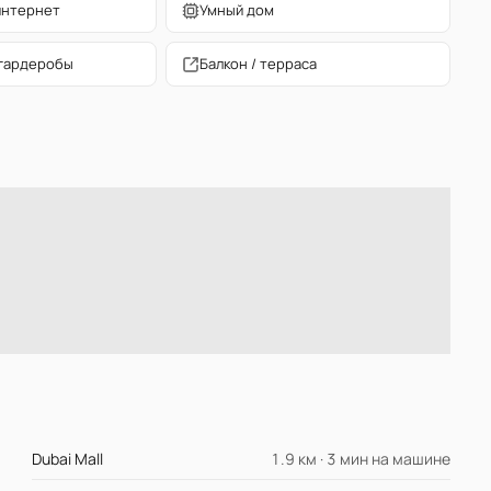
интернет
Умный дом
гардеробы
Балкон / терраса
Dubai Mall
1.9 км · 3 мин на машине