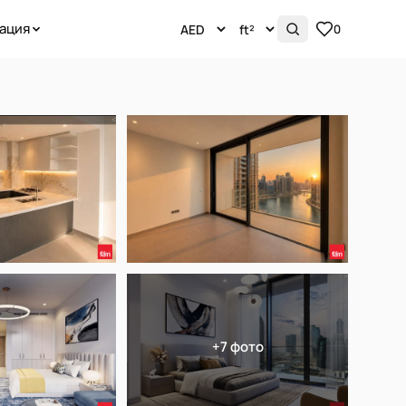
ация
0
+7 фото