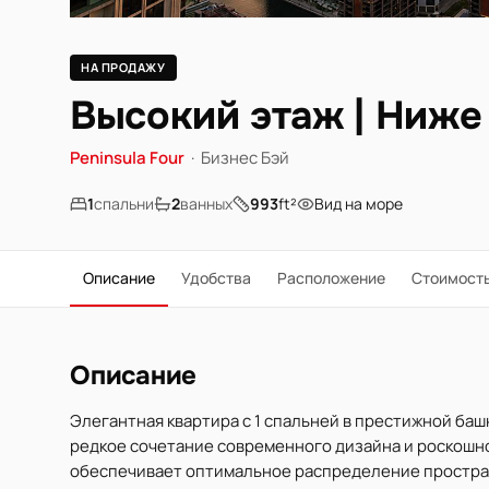
НА ПРОДАЖУ
Высокий этаж | Ниже
Peninsula Four
·
Бизнес Бэй
1
спальни
2
ванных
993
ft²
Вид на море
Описание
Удобства
Расположение
Стоимост
Описание
Элегантная квартира с 1 спальней в престижной башне
редкое сочетание современного дизайна и роскошног
обеспечивает оптимальное распределение простра