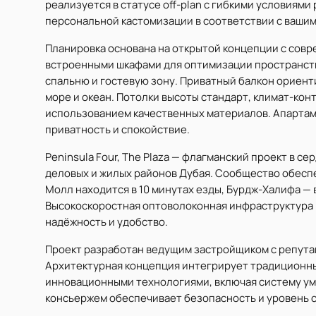
реализуется в статусе off-plan с гибкими условиями 
персональной кастомизации в соответствии с ваши
Планировка основана на открытой концепции с сов
встроенными шкафами для оптимизации пространст
спальню и гостевую зону. Приватный балкон ориент
море и океан. Потолки высоты стандарт, климат-кон
использованием качественных материалов. Апартаме
приватность и спокойствие.
Peninsula Four, The Plaza — флагманский проект в с
деловых и жилых районов Дубая. Сообщество обеспе
Молл находится в 10 минутах езды, Бурдж-Халифа — в
Высокоскоростная оптоволоконная инфраструктура
надёжность и удобство.
Проект разработан ведущим застройщиком с репута
Архитектурная концепция интегрирует традиционные
инновационными технологиями, включая систему умн
консьержем обеспечивает безопасность и уровень с