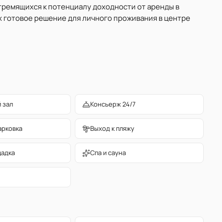
стремящихся к потенциалу доходности от аренды в
х готовое решение для личного проживания в центре
 зал
Консьерж 24/7
арковка
Выход к пляжу
щадка
Спа и сауна