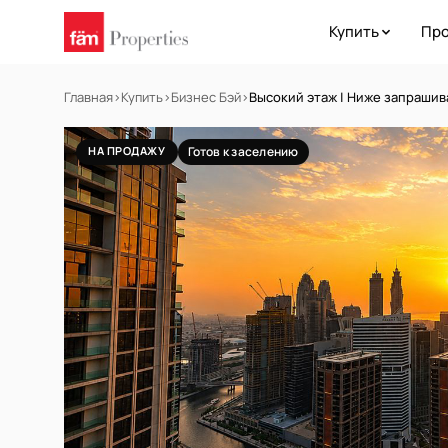
Купить
Про
Главная
›
Купить
›
Бизнес Бэй
›
Высокий этаж | Ниже запрашив
НА ПРОДАЖУ
Готов к заселению