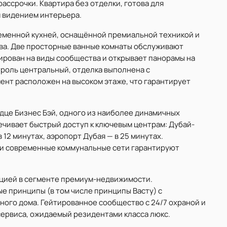
рассрочки. Квартира без отделки, готова для
м видением интерьера.
ременной кухней, оснащённой премиальной техникой и
ва. Две просторные ванные комнаты обслуживают
ирован на виды сообщества и открывает панорамы на
троль центральный, отделка выполнена с
нт расположен на высоком этаже, что гарантирует
ердце Бизнес Бэй, одного из наиболее динамичных
чивает быстрый доступ к ключевым центрам: Дубай-
 12 минутах, аэропорт Дубая — в 25 минутах.
 и современные коммунальные сети гарантируют
цией в сегменте премиум-недвижимости.
 принципы (в том числе принципы Васту) с
ого дома. Гейтированное сообщество с 24/7 охраной и
ервиса, ожидаемый резидентами класса люкс.