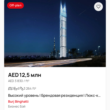
Off-plan
AED 12,5 млн
AED 3 830 / ft²
3
6
3 264 ft²
Высокий уровень | Брендовая резиденция | Люкс-класс
Burj Binghatti
Бизнес Бэй