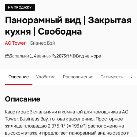
НА ПРОДАЖУ
Панорамный вид | Закрытая
кухня | Свободна
AG Tower
·
Бизнес Бэй
3
спальни
4
ванных
2075
ft²
Вид на море
Описание
Удобства
Расположение
Стоимость
Ип
Описание
Квартира с 3 спальнями и комнатой для помощника в AG
Tower, Business Bay, готова к заселению. Просторное
жилище площадью 2 075 ft² (≈ 193 м²) расположено на
высоком этаже и предлагает панорамный вид на озеро и