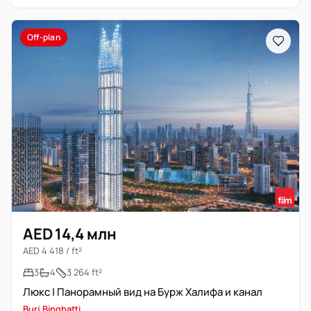
Off-plan
AED 14,4 млн
AED 4 418 / ft²
3
4
3 264 ft²
Люкс | Панорамный вид на Бурж Халифа и канал
Burj Binghatti