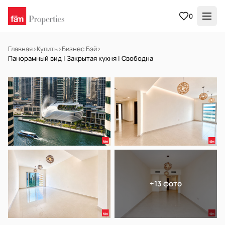
0
Главная
›
Купить
›
Бизнес Бэй
›
Панорамный вид | Закрытая кухня | Свободна
НА ПРОДАЖУ
Готов к заселению
+13 фото