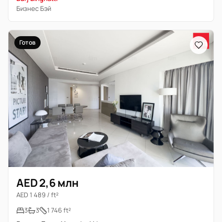
Бизнес Бэй
Готов
AED 2,6 млн
AED 1 489 / ft²
3
3
1 746 ft²