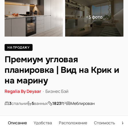
+5 фото
НА ПРОДАЖУ
Премиум угловая
планировка | Вид на Крик и
на марину
Regalia By Deyaar
·
Бизнес Бэй
3
спальни
5
ванных
1823
ft²
Меблирован
Описание
Удобства
Расположение
Стоимость
Ип