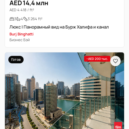
AED 14,4 млн
AED 4 418 / ft²
3
4
3 264 ft²
Люкс | Панорамный вид на Бурж Халифа и канал
Burj Binghatti
Бизнес Бэй
−AED 200 тыс.
Готов