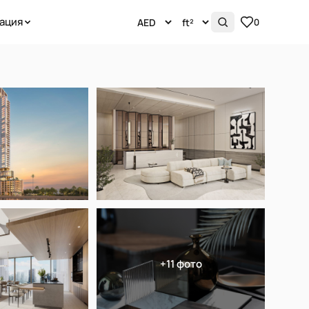
ация
0
+11 фото