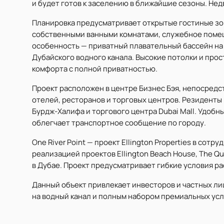
и будет готов к заселению в ближайшие сезоны. Не
Планировка предусматривает открытые гостиные зо
собственными ванными комнатами, служебное помещ
особенность — приватный плавательный бассейн на
Дубайского водного канала. Высокие потолки и про
комфорта с полной приватностью.
Проект расположен в центре Бизнес Бэя, непосредс
отелей, ресторанов и торговых центров. Резиденты 
Бурдж-Халифа и торгового центра Dubai Mall. Удобн
облегчает транспортное сообщение по городу.
One River Point — проект Ellington Properties в сот
реализацией проектов Ellington Beach House, The Q
в Дубае. Проект предусматривает гибкие условия ра
Данный объект привлекает инвесторов и частных л
на водный канал и полным набором премиальных усл