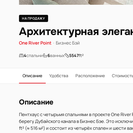
НА ПРОДАЖУ
Архитектурная элеган
One River Point
·
Бизнес Бэй
4
спальни
6
ванных
5547
ft²
Описание
Удобства
Расположение
Стоимост
Описание
Пентхаус с четырьмя спальнями в проекте One River P
берегу Дубайского канала в Бизнес Бэе. Это исклю
ft² (≈ 516 м²) и состоит из четырёх спален и шести 