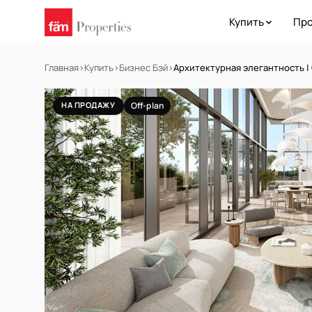
Купить
Про
Главная
›
Купить
›
Бизнес Бэй
›
Архитектурная элегантность |
НА ПРОДАЖУ
Off-plan