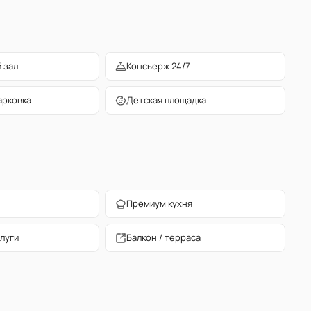
 зал
Консьерж 24/7
арковка
Детская площадка
Премиум кухня
луги
Балкон / терраса