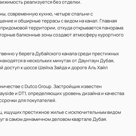
движимость реализуется без отделки.
ны, современную кухню, четыре спальни с
ение и обширные террасы с видом на канал. Главная
 придомовой территории, откуда открывается панорама
сторные балконные зоны создают атмосферу курортного
твенно у берега Дубайского канала среди престижных
находятся в нескольких минутах от Даунтаун Дубая,
ый доступ к шоссе Шейха Зайда и дороге Аль Хайл
рудничестве с Dutco Group. Застройщик известен
uayside и DT1, определяющих уровень дизайна и качества
ссрочки для покупателей.
иц, ищущих престижное жилье с исключительным видом
уг в самом динамичном деловом квартале Дубая.