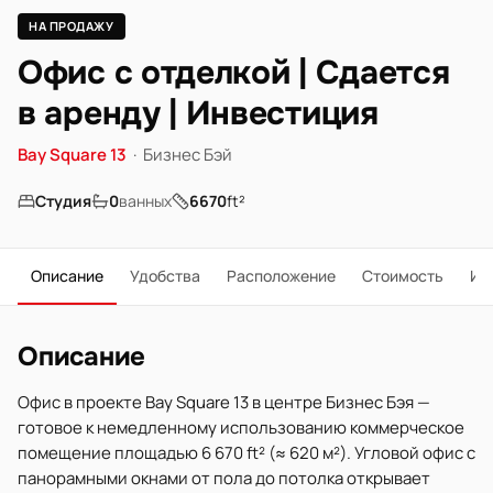
НА ПРОДАЖУ
Офис с отделкой | Сдается
в аренду | Инвестиция
Bay Square 13
·
Бизнес Бэй
Студия
0
ванных
6670
ft²
Описание
Удобства
Расположение
Стоимость
Ип
Описание
Офис в проекте Bay Square 13 в центре Бизнес Бэя —
готовое к немедленному использованию коммерческое
помещение площадью 6 670 ft² (≈ 620 м²). Угловой офис с
панорамными окнами от пола до потолка открывает