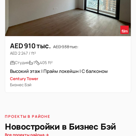
AED 910 тыс.
AED 938 тыс.
AED 2 247 / ft²
Студия
1
405 ft²
Высокий этаж | Прайм локейшн | С балконом
Century Tower
Бизнес Бэй
ПРОЕКТЫ В РАЙОНЕ
Новостройки в Бизнес Бэй
Все проекты района →