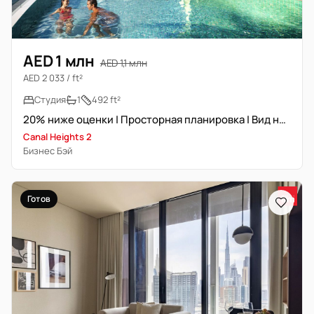
AED 1 млн
AED 1,1 млн
AED 2 033 / ft²
Студия
1
492 ft²
20% ниже оценки | Просторная планировка | Вид на канал
Canal Heights 2
Бизнес Бэй
Готов