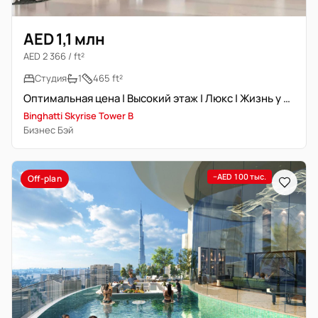
AED 1,1 млн
AED 2 366 / ft²
Студия
1
465 ft²
Оптимальная цена | Высокий этаж | Люкс | Жизнь у воды
Binghatti Skyrise Tower B
Бизнес Бэй
−AED 100 тыс.
Off-plan