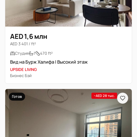
AED 1,6 млн
AED 3 401 / ft²
Студия
1
470 ft²
Вид на Бурж Халифа | Высокий этаж
UPSIDE LIVING
Бизнес Бэй
−AED 28 тыс.
Готов