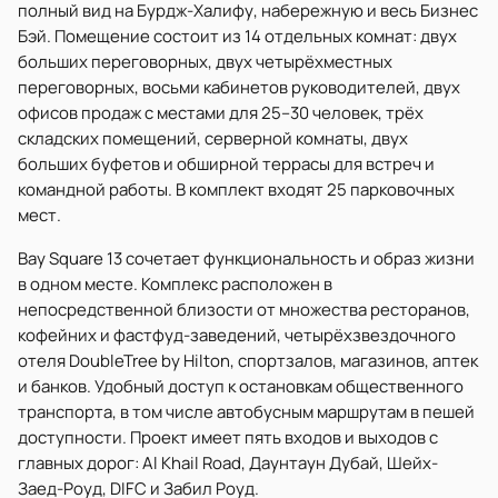
полный вид на Бурдж-Халифу, набережную и весь Бизнес
Бэй. Помещение состоит из 14 отдельных комнат: двух
больших переговорных, двух четырёхместных
переговорных, восьми кабинетов руководителей, двух
офисов продаж с местами для 25–30 человек, трёх
складских помещений, серверной комнаты, двух
больших буфетов и обширной террасы для встреч и
командной работы. В комплект входят 25 парковочных
мест.
Bay Square 13 сочетает функциональность и образ жизни
в одном месте. Комплекс расположен в
непосредственной близости от множества ресторанов,
кофейних и фастфуд-заведений, четырёхзвездочного
отеля DoubleTree by Hilton, спортзалов, магазинов, аптек
и банков. Удобный доступ к остановкам общественного
транспорта, в том числе автобусным маршрутам в пешей
доступности. Проект имеет пять входов и выходов с
главных дорог: Al Khail Road, Даунтаун Дубай, Шейх-
Заед-Роуд, DIFC и Забил Роуд.