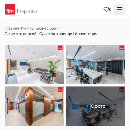
0
Главная
›
Купить
›
Бизнес Бэй
›
Офис с отделкой | Сдается в аренду | Инвестиция
НА ПРОДАЖУ
Готов к заселению
+10 фото