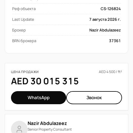
Реф объекта
CS-126824
Last Update
7 августа 2026 г.
Брокер
Nazir Abdulazeez
BRN брокера
37361
AED 4 500 / ft²
ЦЕНА ПРОДАЖИ
AED 30 015 315
WhatsApp
Звонок
Nazir Abdulazeez
Senior Property Consultant