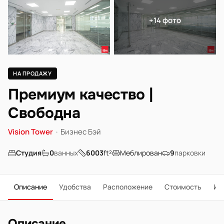
+14 фото
НА ПРОДАЖУ
Премиум качество |
Свободна
Vision Tower
·
Бизнес Бэй
Студия
0
ванных
6003
ft²
Меблирован
9
парковки
Описание
Удобства
Расположение
Стоимость
Ип
Описание