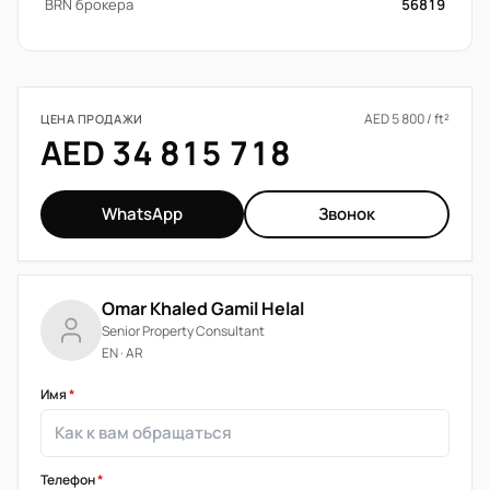
BRN брокера
56819
AED 5 800 / ft²
ЦЕНА ПРОДАЖИ
AED 34 815 718
WhatsApp
Звонок
Omar Khaled Gamil Helal
Senior Property Consultant
EN · AR
Имя
*
Телефон
*