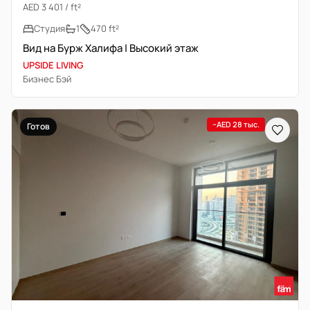
AED 3 401 / ft²
Студия
1
470 ft²
Вид на Бурж Халифа | Высокий этаж
UPSIDE LIVING
Бизнес Бэй
−AED 28 тыс.
Готов