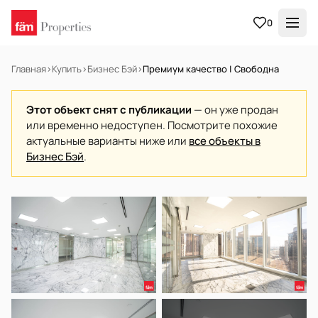
0
Главная
›
Купить
›
Бизнес Бэй
›
Премиум качество | Свободна
Этот объект снят с публикации
— он уже продан
или временно недоступен. Посмотрите похожие
актуальные варианты ниже или
все объекты в
Бизнес Бэй
.
НА ПРОДАЖУ
Готов к заселению