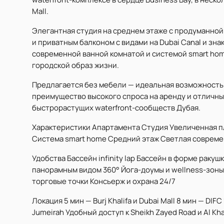
Mall.
Элегантная студия на среднем этаже с продуманной
и приватным балконом с видами на Dubai Canal и зн
современной ванной комнатой и системой smart ho
городской образ жизни.
Предлагается без мебели — идеальная возможность
преимущество высокого спроса на аренду и отличн
быстрорастущих waterfront-сообществ Дубая.
Характеристики Апартамента Студия Увеличенная пла
Система smart home Средний этаж Светлая совреме
Удобства Бассейн infinity lap Бассейн в форме раку
панорамным видом 360° Йога-доумы и wellness-зоны
торговые точки Консьерж и охрана 24/7
Локация 5 мин — Burj Khalifa и Dubai Mall 8 мин — DIFC
Jumeirah Удобный доступ к Sheikh Zayed Road и Al Kha