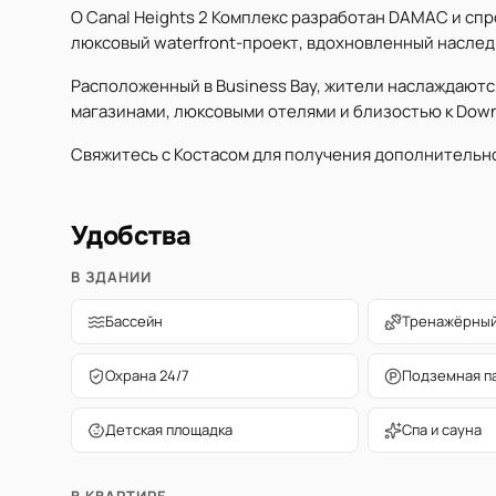
О Canal Heights 2 Комплекс разработан DAMAC и спро
люксовый waterfront-проект, вдохновленный насле
Расположенный в Business Bay, жители наслаждаютс
магазинами, люксовыми отелями и близостью к Down
Свяжитесь с Костасом для получения дополнительн
Удобства
В ЗДАНИИ
Бассейн
Тренажёрный
Охрана 24/7
Подземная п
Детская площадка
Спа и сауна