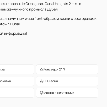
ектирован de Grisogono. Canal Heights 2 — это
дием жемчужного промысла Дубая.
я динамичным waterfront-образом жизни с ресторанами,
town Dubai.
ой информации!
 зал
Консьерж 24/7
арковка
BBQ-зона
Можно с животными