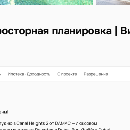
осторная планировка | В
ь
Ипотека · Доходность
О проекте
Разрешение
ены!
тудию в Canal Heights 2 от DAMAC — люксовом
ьких минутах от Downtown Dubai, Burj Khalifa и Dubai