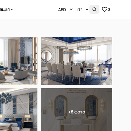
ация
0
+8 фото