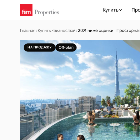
Купить
Про
Главная
›
Купить
›
Бизнес Бэй
›
20% ниже оценки | Просторная
НА ПРОДАЖУ
Off-plan