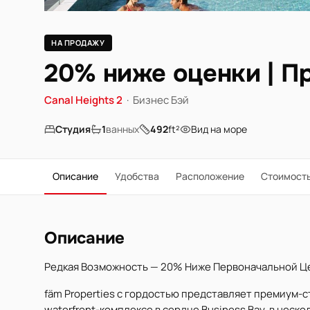
НА ПРОДАЖУ
20% ниже оценки | Пр
Canal Heights 2
·
Бизнес Бэй
Студия
1
ванных
492
ft²
Вид на море
Описание
Удобства
Расположение
Стоимост
Описание
Редкая Возможность — 20% Ниже Первоначальной Ц
fäm Properties с гордостью представляет премиум-с
waterfront-комплексе в сердце Business Bay, в нескол