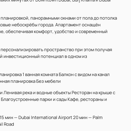
 планировкой, панорамными окнами от пола до потолка
аковые небоскрёбы города. Апартамент оснащён
me, обеспечивая комфорт, удобство и современный
 персонализировать пространство при этом получая
ый инвестиционный потенциал в одном из
нировка 1 ванная комната Балкон с видом на канал
нная планировка Без мебели
шки Ленивая река и водные объекты Ресторан на крыше с
 Благоустроенные парки и сады Кафе, рестораны и
 15 мин — Dubai International Airport 20 мин — Palm
il Road