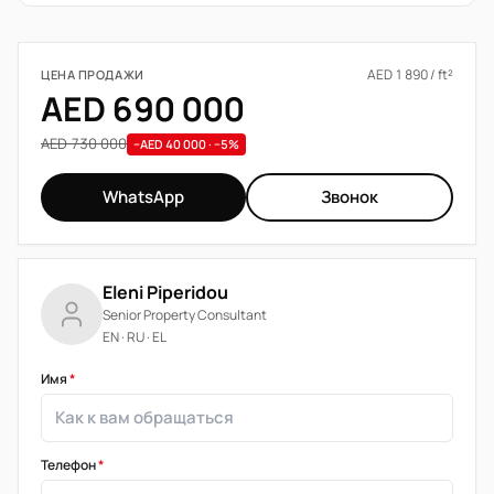
AED 1 890 / ft²
ЦЕНА ПРОДАЖИ
AED 690 000
AED 730 000
−AED 40 000 · −5%
WhatsApp
Звонок
Eleni Piperidou
Senior Property Consultant
EN · RU · EL
Имя
*
Телефон
*