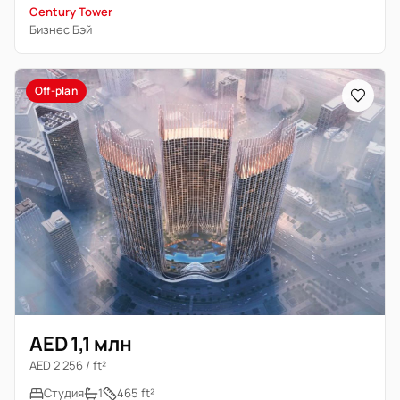
Century Tower
Бизнес Бэй
Off-plan
AED 1,1 млн
AED 2 256 / ft²
Студия
1
465 ft²