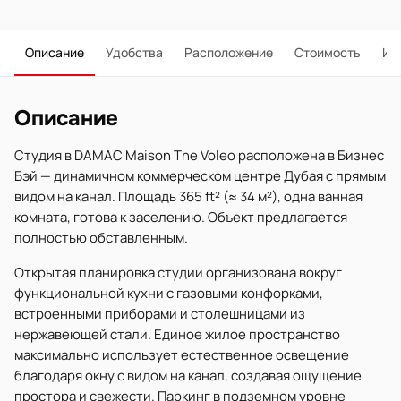
Описание
Удобства
Расположение
Стоимость
Ип
Описание
Студия в DAMAC Maison The Voleo расположена в Бизнес
Бэй — динамичном коммерческом центре Дубая с прямым
видом на канал. Площадь 365 ft² (≈ 34 м²), одна ванная
комната, готова к заселению. Объект предлагается
полностью обставленным.
Открытая планировка студии организована вокруг
функциональной кухни с газовыми конфорками,
встроенными приборами и столешницами из
нержавеющей стали. Единое жилое пространство
максимально использует естественное освещение
благодаря окну с видом на канал, создавая ощущение
простора и свежести. Паркинг в подземном уровне