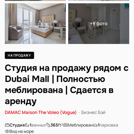
+8 фото
НА ПРОДАЖУ
Студия на продажу рядом с
Dubai Mall | Полностью
меблирована | Сдается в
аренду
DAMAC Maison The Voleo (Vogue)
·
Бизнес Бэй
Студия
1
ванных
365
ft²
Меблирован
1
парковка
Вид на море