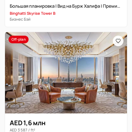
Большая планировка | Вид на Бурж Халифа | Премиальное расположение
Binghatti Skyrise Tower B
Бизнес Бэй
Off-plan
AED 1,6 млн
AED 3 587 / ft²