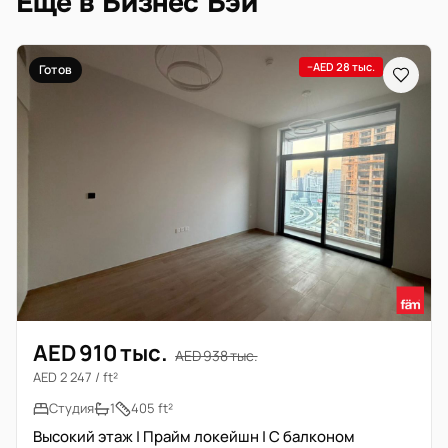
Ещё в Бизнес Бэй
−AED 28 тыс.
Готов
AED 910 тыс.
AED 938 тыс.
AED 2 247 / ft²
Студия
1
405 ft²
Высокий этаж | Прайм локейшн | С балконом