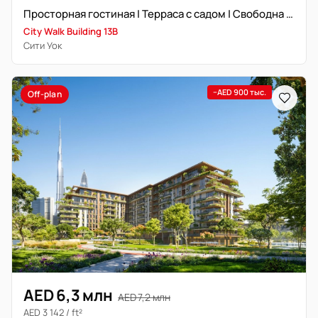
Просторная гостиная | Терраса с садом | Свободна в ближайшее время
City Walk Building 13B
Сити Уок
−AED 900 тыс.
Off-plan
AED 6,3 млн
AED 7,2 млн
AED 3 142 / ft²