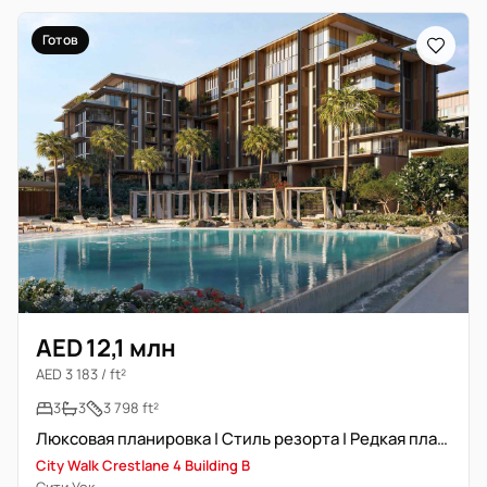
Готов
AED 12,1 млн
AED 3 183 / ft²
3
3
3 798 ft²
Люксовая планировка | Стиль резорта | Редкая планировка
City Walk Crestlane 4 Building B