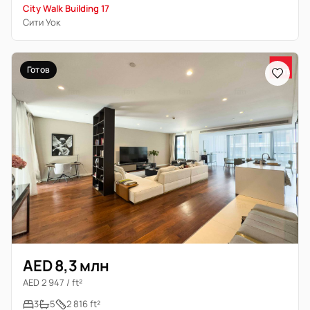
City Walk Building 17
Сити Уок
Готов
AED 8,3 млн
AED 2 947 / ft²
3
5
2 816 ft²