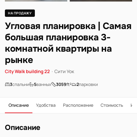
НА ПРОДАЖУ
Угловая планировка | Самая
большая планировка 3-
комнатной квартиры на
рынке
City Walk building 22
·
Сити Уок
3
спальни
5
ванных
3059
ft²
2
парковки
Описание
Удобства
Расположение
Стоимость
Ип
Описание