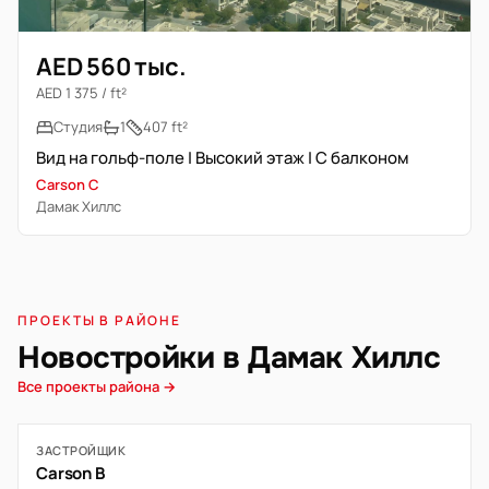
AED 560 тыс.
AED 1 375 / ft²
Студия
1
407 ft²
Вид на гольф-поле | Высокий этаж | С балконом
Carson C
Дамак Хиллс
ПРОЕКТЫ В РАЙОНЕ
Новостройки в Дамак Хиллс
Все проекты района →
ЗАСТРОЙЩИК
Carson B