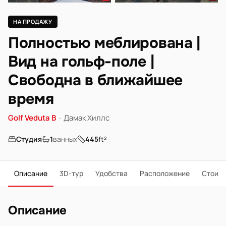
НА ПРОДАЖУ
Полностью меблирована |
Вид на гольф-поле |
Свободна в ближайшее
время
Golf Veduta B
·
Дамак Хиллс
Студия
1
ванных
445
ft²
Описание
3D-тур
Удобства
Расположение
Стоим
Описание