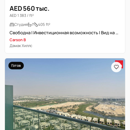
AED 560 тыс.
AED 1 383 / ft²
Студия
1
405 ft²
Свободна | Инвестиционная возможность | Вид на коммьюти
Carson B
Дамак Хиллс
Готов