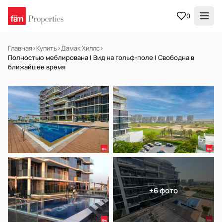
0
Главная
›
Купить
›
Дамак Хиллс
›
Полностью меблирована | Вид на гольф-поле | Свободна в
ближайшее время
НА ПРОДАЖУ
Готов к заселению
+6 фото