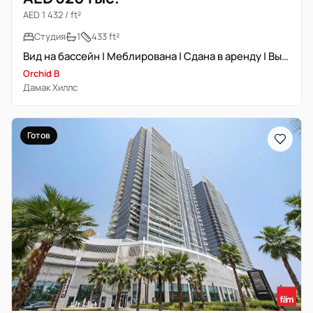
AED 1 432 / ft²
Студия
1
433 ft²
Вид на бассейн | Меблирована | Сдана в аренду | Высокая доходность
Orchid B
Дамак Хиллс
Готов