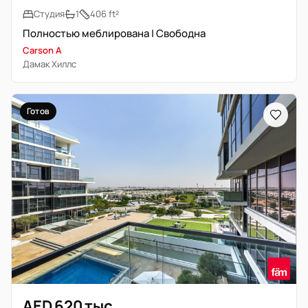
Студия
1
406 ft²
Полностью меблирована | Свободна
Carson A
Дамак Хиллс
Готов
AED 620 тыс.