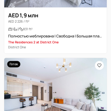
AED 1,9 млн
AED 2 226 / ft²
1
2
831 ft²
Полностью меблирована | Свободна | Большая планировка
The Residences 2 at District One
District One
Готов