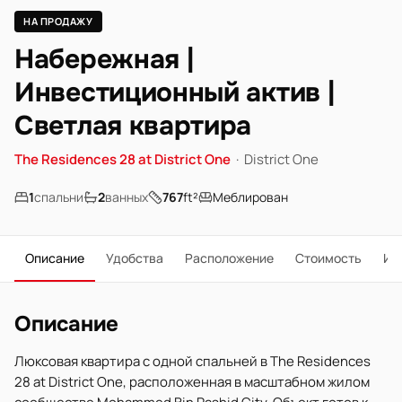
НА ПРОДАЖУ
Набережная |
Инвестиционный актив |
Светлая квартира
The Residences 28 at District One
·
District One
1
спальни
2
ванных
767
ft²
Меблирован
Описание
Удобства
Расположение
Стоимость
Ип
Описание
Люксовая квартира с одной спальней в The Residences
28 at District One, расположенная в масштабном жилом