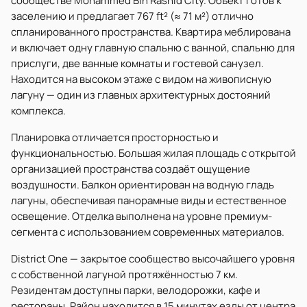
сообществе Mohammed Bin Rashid City. Объект готов к
заселению и предлагает 767 ft² (≈ 71 м²) отлично
спланированного пространства. Квартира меблирована
и включает одну главную спальню с ванной, спальню для
прислуги, две ванные комнаты и гостевой санузел.
Находится на высоком этаже с видом на живописную
лагуну — один из главных архитектурных достояний
комплекса.
Планировка отличается просторностью и
функциональностью. Большая жилая площадь с открытой
организацией пространства создаёт ощущение
воздушности. Балкон ориентирован на водную гладь
лагуны, обеспечивая панорамные виды и естественное
освещение. Отделка выполнена на уровне премиум-
сегмента с использованием современных материалов.
District One — закрытое сообщество высочайшего уровня
с собственной лагуной протяжённостью 7 км.
Резидентам доступны парки, велодорожки, кафе и
рестораны. Район находится в 15 минутах езды от центра