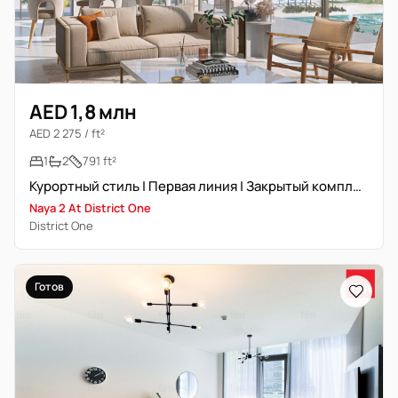
AED 1,8 млн
AED 2 275 / ft²
1
2
791 ft²
Курортный стиль | Первая линия | Закрытый комплекс
Naya 2 At District One
District One
Готов