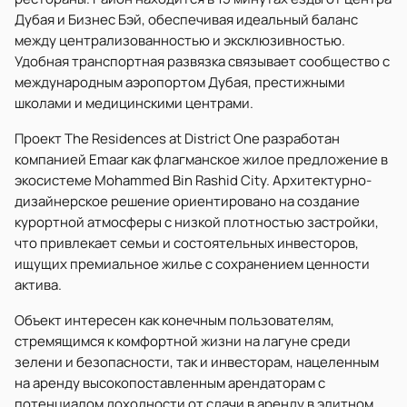
Дубая и Бизнес Бэй, обеспечивая идеальный баланс
между централизованностью и эксклюзивностью.
Удобная транспортная развязка связывает сообщество с
международным аэропортом Дубая, престижными
школами и медицинскими центрами.
Проект The Residences at District One разработан
компанией Emaar как флагманское жилое предложение в
экосистеме Mohammed Bin Rashid City. Архитектурно-
дизайнерское решение ориентировано на создание
курортной атмосферы с низкой плотностью застройки,
что привлекает семьи и состоятельных инвесторов,
ищущих премиальное жилье с сохранением ценности
актива.
Объект интересен как конечным пользователям,
стремящимся к комфортной жизни на лагуне среди
зелени и безопасности, так и инвесторам, нацеленным
на аренду высокопоставленным арендаторам с
потенциалом доходности от сдачи в аренду в элитном