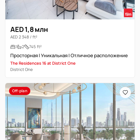
AED 1,8 млн
AED 2 348 / ft²
1
2
745 ft²
Просторная | Уникальная | Отличное расположение
The Residences 16 at District One
District One
Off-plan