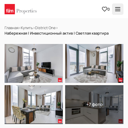
0
Главная
›
Купить
›
District One
›
Набережная | Инвестиционный актив | Светлая квартира
НА ПРОДАЖУ
Готов к заселению
+7 фото