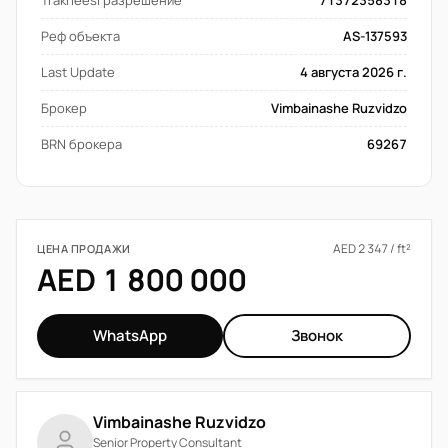
Trakheesi разрешение
71372358318
Реф объекта
AS-137593
Last Update
4 августа 2026 г.
Брокер
Vimbainashe Ruzvidzo
BRN брокера
69267
AED 2 347 / ft²
ЦЕНА ПРОДАЖИ
AED 1 800 000
WhatsApp
Звонок
Vimbainashe Ruzvidzo
Senior Property Consultant