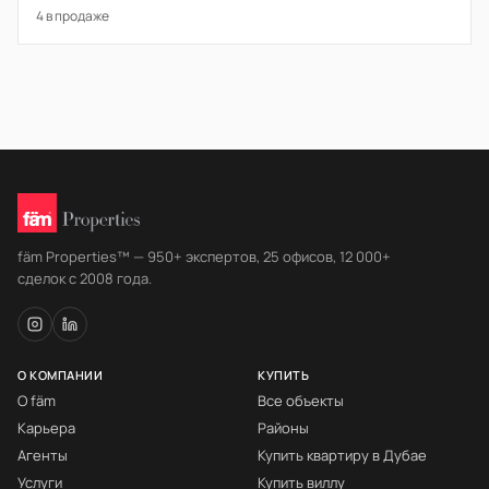
4 в продаже
fäm Properties™ — 950+ экспертов, 25 офисов, 12 000+
сделок с 2008 года.
О КОМПАНИИ
КУПИТЬ
О fäm
Все объекты
Карьера
Районы
Агенты
Купить квартиру в Дубае
Услуги
Купить виллу