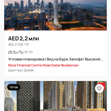
AED 2,2 млн
AED 2 748 / ft²
1
2
797 ft²
Угловая планировка | Вид на Бурж Халифа | Высокий-средний этаж
Rixos Financial Centre Road Dubai Residences
Даунтаун Дубай
Готов