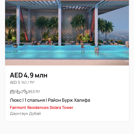
AED 4,9 млн
AED 5 141 / ft²
1
2
953 ft²
Люкс | 1 спальня | Район Бурж Халифа
Fairmont Residences Solara Tower
Даунтаун Дубай