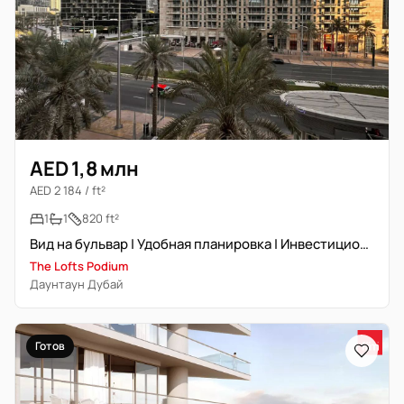
AED 1,8 млн
AED 2 184 / ft²
1
1
820 ft²
Вид на бульвар | Удобная планировка | Инвестиционное предложение
The Lofts Podium
Даунтаун Дубай
Готов