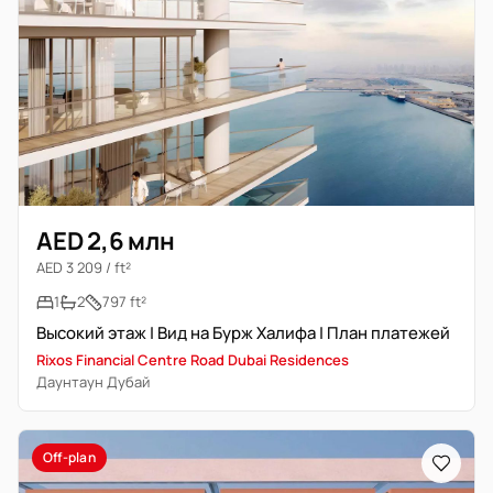
AED 2,6 млн
AED 3 209 / ft²
1
2
797 ft²
Высокий этаж | Вид на Бурж Халифа | План платежей
Rixos Financial Centre Road Dubai Residences
Даунтаун Дубай
Off-plan