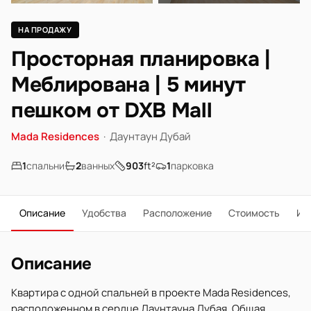
НА ПРОДАЖУ
Просторная планировка |
Меблирована | 5 минут
пешком от DXB Mall
Mada Residences
·
Даунтаун Дубай
1
спальни
2
ванных
903
ft²
1
парковка
Описание
Удобства
Расположение
Стоимость
Ип
Описание
Квартира с одной спальней в проекте Mada Residences,
расположенном в сердце Даунтауна Дубая. Общая