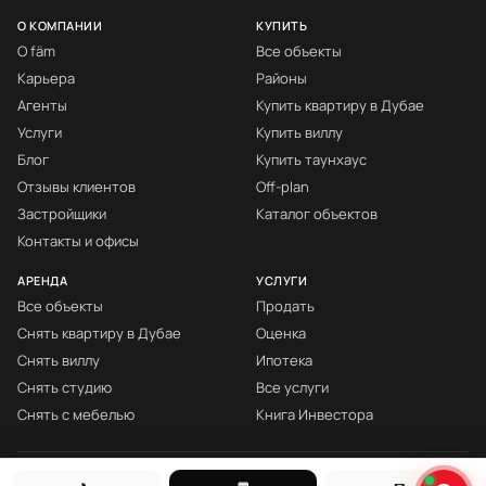
О КОМПАНИИ
КУПИТЬ
О fäm
Все объекты
Карьера
Районы
Агенты
Купить квартиру в Дубае
Услуги
Купить виллу
Блог
Купить таунхаус
Отзывы клиентов
Off-plan
Застройщики
Каталог объектов
Контакты и офисы
АРЕНДА
УСЛУГИ
Все объекты
Продать
Снять квартиру в Дубае
Оценка
Снять виллу
Ипотека
Снять студию
Все услуги
Снять с мебелью
Книга Инвестора
© fäm Properties™ · ORN 1858 · С 2008