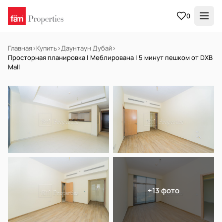
0
Главная
›
Купить
›
Даунтаун Дубай
›
Просторная планировка | Меблирована | 5 минут пешком от DXB
Mall
НА ПРОДАЖУ
Готов к заселению
+13 фото