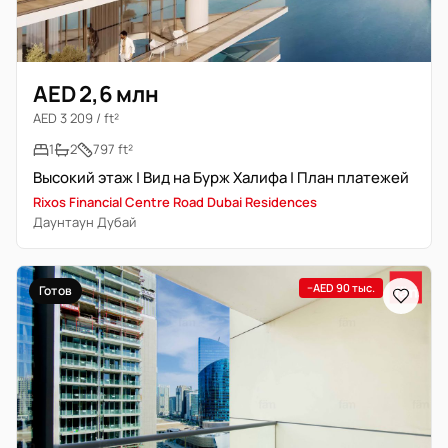
AED 2,6 млн
AED 3 209 / ft²
1
2
797 ft²
Высокий этаж | Вид на Бурж Халифа | План платежей
Rixos Financial Centre Road Dubai Residences
Даунтаун Дубай
−AED 90 тыс.
Готов