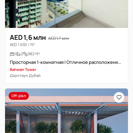
AED 1,6 млн
AED 1,7 млн
AED 1 630 / ft²
1
2
982 ft²
Просторная 1-комнатная | Отличное расположение | Светлая планировка
Bahwan Tower
Даунтаун Дубай
Off-plan