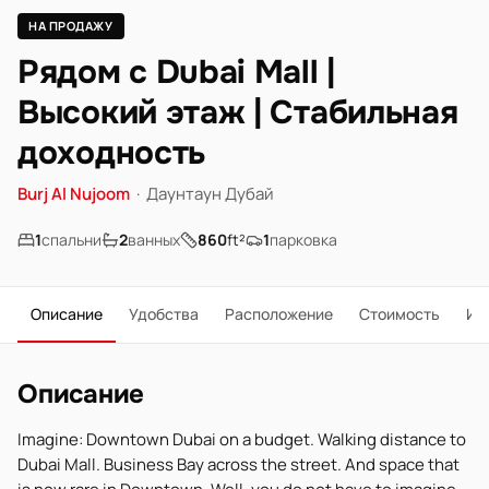
НА ПРОДАЖУ
Рядом с Dubai Mall |
Высокий этаж | Стабильная
доходность
Burj Al Nujoom
·
Даунтаун Дубай
1
спальни
2
ванных
860
ft²
1
парковка
Описание
Удобства
Расположение
Стоимость
Ип
Описание
Imagine: Downtown Dubai on a budget. Walking distance to
Dubai Mall. Business Bay across the street. And space that