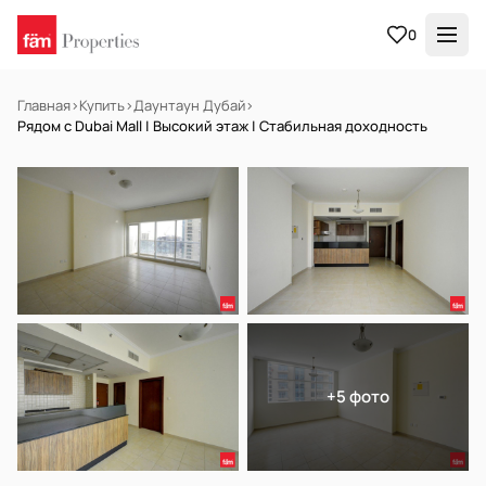
0
Главная
›
Купить
›
Даунтаун Дубай
›
Рядом с Dubai Mall | Высокий этаж | Стабильная доходность
НА ПРОДАЖУ
Готов к заселению
+5 фото