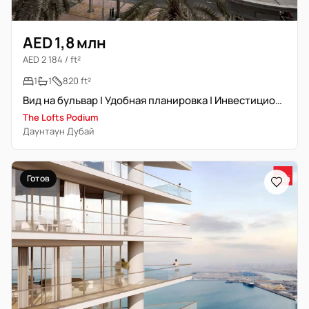
AED 1,8 млн
AED 2 184 / ft²
1
1
820 ft²
Вид на бульвар | Удобная планировка | Инвестиционное предложение
The Lofts Podium
Даунтаун Дубай
Готов