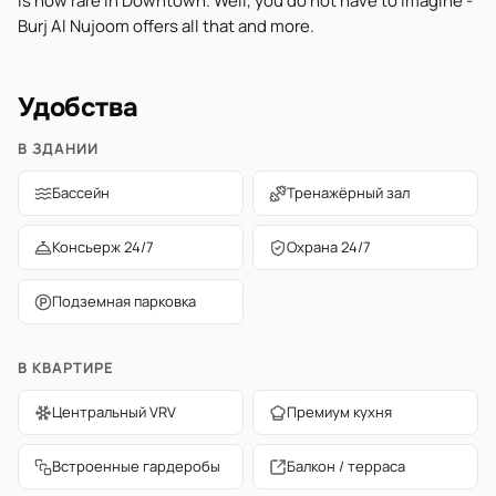
is now rare in Downtown. Well, you do not have to imagine -
Burj Al Nujoom offers all that and more.
Удобства
В ЗДАНИИ
Бассейн
Тренажёрный зал
Консьерж 24/7
Охрана 24/7
Подземная парковка
В КВАРТИРЕ
Центральный VRV
Премиум кухня
Встроенные гардеробы
Балкон / терраса