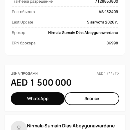
Trakheesi разрешение
7128863800
Реф объекта
AS-152409
Last Update
5 августа 2026 г.
Брокер
Nirmala Sumain Dias Abeygunawardane
BRN брокера
86998
AED 1 744 / ft²
ЦЕНА ПРОДАЖИ
AED 1 500 000
WhatsApp
Звонок
Nirmala Sumain Dias Abeygunawardane