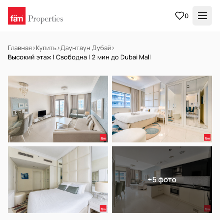
0
Главная
›
Купить
›
Даунтаун Дубай
›
Высокий этаж | Свободна | 2 мин до Dubai Mall
НА ПРОДАЖУ
Готов к заселению
+5 фото