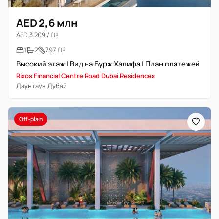
AED 2,6 млн
AED 3 209 / ft²
1
2
797 ft²
Высокий этаж | Вид на Бурж Халифа | План платежей
Rixos Financial Centre Road Dubai Residences
Даунтаун Дубай
Off-plan