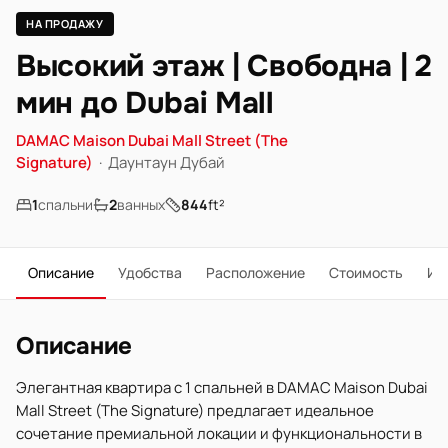
НА ПРОДАЖУ
Высокий этаж | Свободна | 2
мин до Dubai Mall
DAMAC Maison Dubai Mall Street (The
Signature)
·
Даунтаун Дубай
1
спальни
2
ванных
844
ft²
Описание
Удобства
Расположение
Стоимость
Ип
Описание
Элегантная квартира с 1 спальней в DAMAC Maison Dubai
Mall Street (The Signature) предлагает идеальное
сочетание премиальной локации и функциональности в