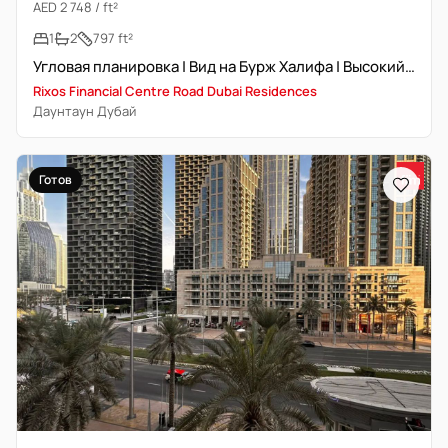
AED 2 748 / ft²
1
2
797 ft²
Угловая планировка | Вид на Бурж Халифа | Высокий-средний этаж
Rixos Financial Centre Road Dubai Residences
Даунтаун Дубай
Готов