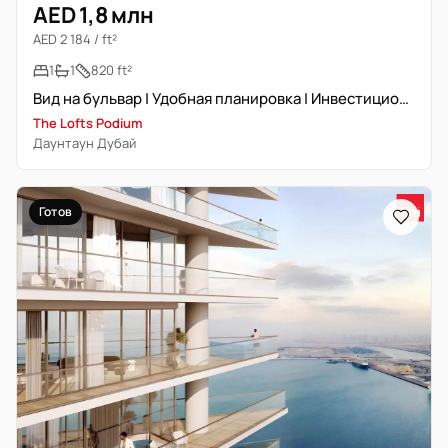
AED 1,8 млн
AED 2 184 / ft²
1
1
820 ft²
Вид на бульвар | Удобная планировка | Инвестиционное предложение
The Lofts Podium
Даунтаун Дубай
Готов