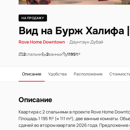
НА ПРОДАЖУ
Вид на Бурж Халифа 
Rove Home Downtown
·
Даунтаун Дубай
2
спальни
2
ванных
1195
ft²
Описание
Удобства
Расположение
Стоимост
Описание
Квартира с 2 спальнями в проекте Rove Home Downt
Площадь 1 195 ft² (≈ 111 m²), две ванные комнаты. О
сдачей во втором квартале 2026 года. Предложение