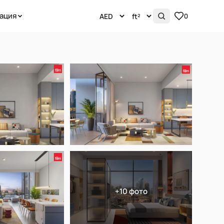
ация
0
+10 фото