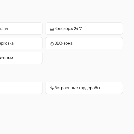
 зал
Консьерж 24/7
арковка
BBQ-зона
отными
Встроенные гардеробы