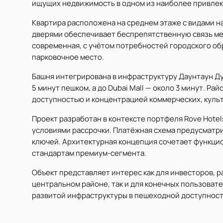
ищущих недвижимость в одном из наиболее привлек
Квартира расположена на среднем этаже с видами на 
дверями обеспечивает беспрепятственную связь ме
современная, с учётом потребностей городского об
парковочное место.
Башня интегрирована в инфраструктуру Даунтаун Дуб
5 минут пешком, а до Dubai Mall — около 3 минут. Р
доступностью и концентрацией коммерческих, культ
Проект разработан в контексте портфеля Rove Hote
условиями рассрочки. Платёжная схема предусматр
ключей. Архитектурная концепция сочетает функцио
стандартам премиум-сегмента.
Объект представляет интерес как для инвесторов, 
центральном районе, так и для конечных пользоват
развитой инфраструктуры в пешеходной доступност