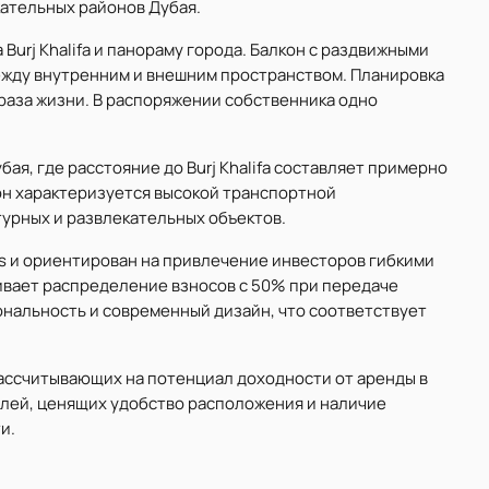
ательных районов Дубая.
Burj Khalifa и панораму города. Балкон с раздвижными
жду внутренним и внешним пространством. Планировка
раза жизни. В распоряжении собственника одно
ая, где расстояние до Burj Khalifa составляет примерно
айон характеризуется высокой транспортной
урных и развлекательных объектов.
ls и ориентирован на привлечение инвесторов гибкими
ивает распределение взносов с 50% при передаче
нальность и современный дизайн, что соответствует
рассчитывающих на потенциал доходности от аренды в
елей, ценящих удобство расположения и наличие
и.