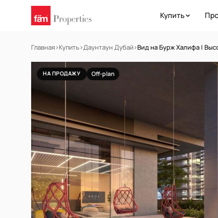
Купить
Про
Главная
›
Купить
›
Даунтаун Дубай
›
Вид на Бурж Халифа | Выс
НА ПРОДАЖУ
Off-plan