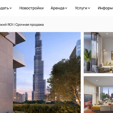
дать
Новостройки
Аренда
Услуги
Информ
окий ROI | Срочная продажа