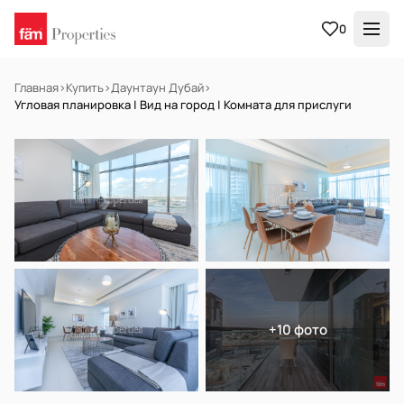
0
Главная
›
Купить
›
Даунтаун Дубай
›
Угловая планировка | Вид на город | Комната для прислуги
НА ПРОДАЖУ
Готов к заселению
+10 фото