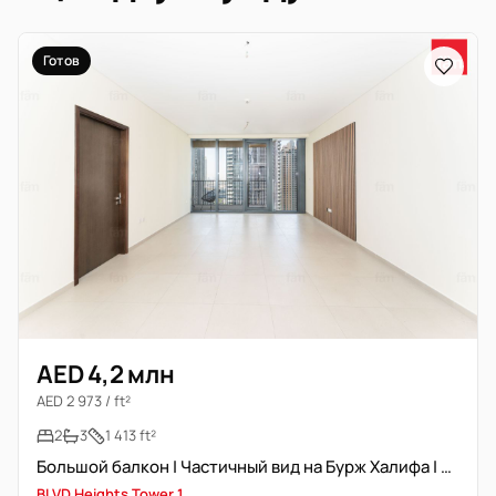
Готов
AED 4,2 млн
AED 2 973 / ft²
2
3
1 413 ft²
Большой балкон | Частичный вид на Бурж Халифа | Высокий этаж
BLVD Heights Tower 1