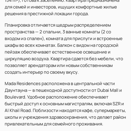
154 m²), готова к заселению. Квартира предназначена
для семей и инвесторов, ищущих комфортные жилые
решения в престижной локации города.
Планировка отличается щедрым распределением
пространства — 2 спальни, 3 ванные комнаты (2 со
входом из спален), комната для прислуги и встроенные
шкафы во всех комнатах. Балкон с видом на городской
пейзаж обеспечивает естественное освещение и
циркуляцию воздуха. Квартира сдается без мебели, что
позволяет арендаторам или новым собственникам
создать интерьер по своему вкусу.
Mada Residences расположена в центральной части
Даунтауна — в пешеходной доступности от Dubai Mall и
Boulevard. Удобное расположение обеспечивает
быстрый доступ к основным магистралям, включая SZR и
Al Khail Road. Поблизости находятся кафе, супермаркеты,
школы и учреждения здравоохранения, что делает район
привлекательным для семейного проживания.