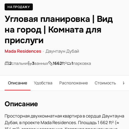
НА ПРОДАЖУ
Угловая планировка | Вид
на город | Комната для
прислуги
Mada Residences
·
Даунтаун Дубай
2
спальни
3
ванных
1662
ft²
1
парковка
Описание
Удобства
Расположение
Стоимость
Ип
Описание
Просторная двухкомнатная квартира в сердце Даунтауна
Дубая, в проекте Mada Residences. Площадь 1 662 ft² (≈