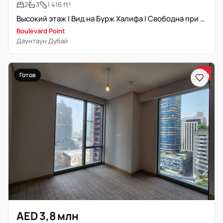
2
3
1 416 ft²
Высокий этаж | Вид на Бурж Халифа | Свободна при передаче
Boulevard Point
Даунтаун Дубай
Готов
AED 3,8 млн