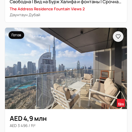
Свободна | Вид на Бурж Халифа и фонтаны | Срочная продажа
The Address Residence Fountain Views 2
Даунтаун Дубай
Готов
AED 4,9 млн
AED 3 496 / ft²