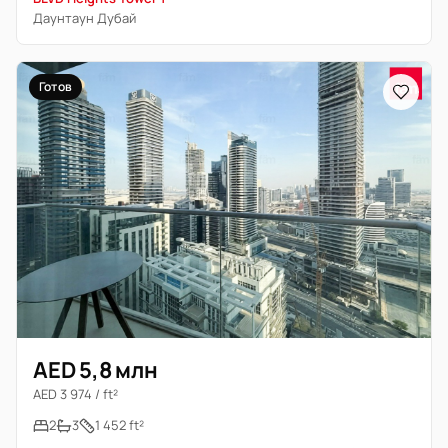
Даунтаун Дубай
Готов
AED 5,8 млн
AED 3 974 / ft²
2
3
1 452 ft²