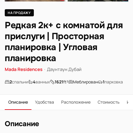
НА ПРОДАЖУ
Редкая 2к+ с комнатой для
прислуги | Просторная
планировка | Угловая
планировка
Mada Residences
·
Даунтаун Дубай
2
спальни
4
ванных
1621
ft²
Меблирован
1
парковка
Описание
Удобства
Расположение
Стоимость
Ип
Описание