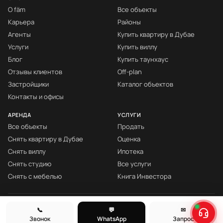
О fäm
Все объекты
Карьера
Районы
Агенты
Купить квартиру в Дубае
Услуги
Купить виллу
Блог
Купить таунхаус
Отзывы клиентов
Off-plan
Застройщики
Каталог объектов
Контакты и офисы
АРЕНДА
УСЛУГИ
Все объекты
Продать
Снять квартиру в Дубае
Оценка
Снять виллу
Ипотека
Снять студию
Все услуги
Снять с мебелью
Книга Инвестора
© fäm Properties™ · ORN 1858 · С 2008
📞
💬
✉
Звонок
WhatsApp
Запрос