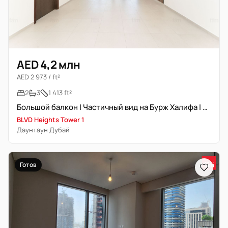
AED 4,2 млн
AED 2 973 / ft²
2
3
1 413 ft²
Большой балкон | Частичный вид на Бурж Халифа | Высокий этаж
BLVD Heights Tower 1
Даунтаун Дубай
Готов