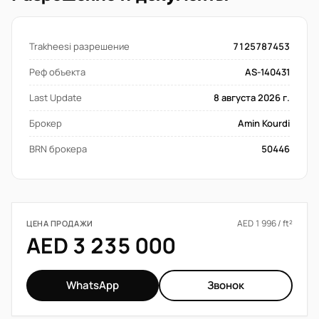
Trakheesi разрешение
7125787453
Реф объекта
AS-140431
Last Update
8 августа 2026 г.
Брокер
Amin Kourdi
BRN брокера
50446
AED 1 996 / ft²
ЦЕНА ПРОДАЖИ
AED 3 235 000
WhatsApp
Звонок