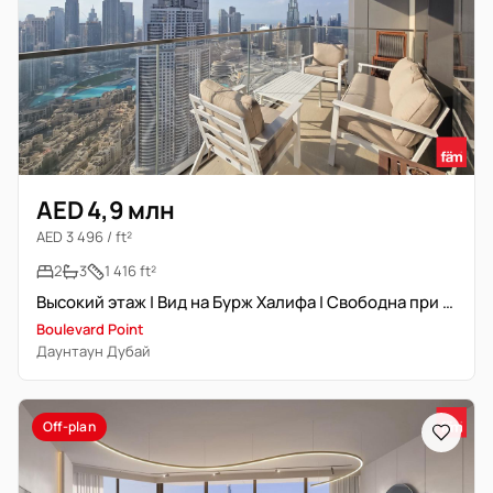
AED 4,9 млн
AED 3 496 / ft²
2
3
1 416 ft²
Высокий этаж | Вид на Бурж Халифа | Свободна при передаче
Boulevard Point
Даунтаун Дубай
Off-plan