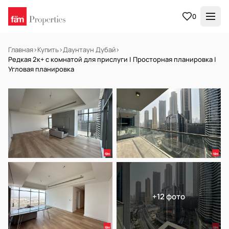
0
Главная
›
Купить
›
Даунтаун Дубай
›
Редкая 2к+ с комнатой для прислуги | Просторная планировка |
Угловая планировка
НА ПРОДАЖУ
Готов к заселению
+12 фото