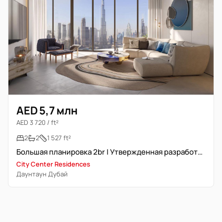
AED 5,7 млн
AED 3 720 / ft²
2
2
1 527 ft²
Большая планировка 2br | Утвержденная разработчиком компоновка
City Center Residences
Даунтаун Дубай