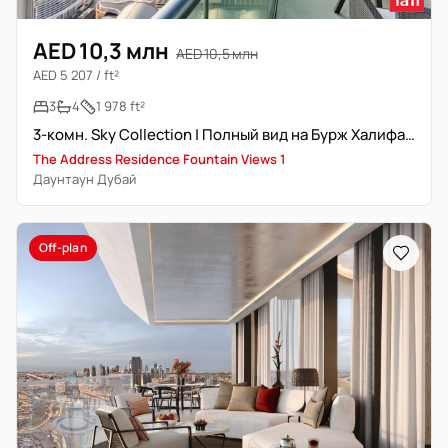
AED 10,3 млн
AED 10,5 млн
AED 5 207 / ft²
3
4
1 978 ft²
3-комн. Sky Collection | Полный вид на Бурж Халифа и фонтан
The Address Residence Fountain Views 1
Даунтаун Дубай
Off-plan