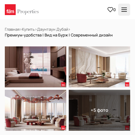
0
Главная
›
Купить
›
Даунтаун Дубай
›
Премиум-удобства | Вид на Бурж | Современный дизайн
НА ПРОДАЖУ
Off-plan
+5 фото