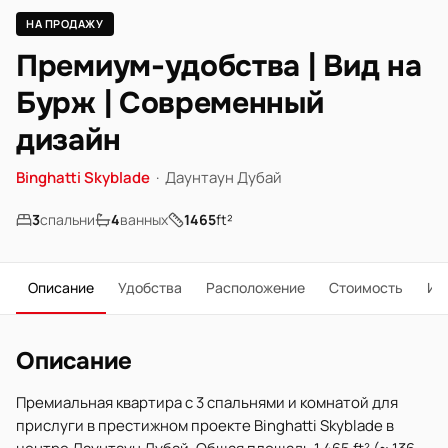
НА ПРОДАЖУ
Премиум-удобства | Вид на
Бурж | Современный
дизайн
Binghatti Skyblade
·
Даунтаун Дубай
3
спальни
4
ванных
1465
ft²
Описание
Удобства
Расположение
Стоимость
Ип
Описание
Премиальная квартира с 3 спальнями и комнатой для
прислуги в престижном проекте Binghatti Skyblade в