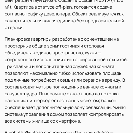
центре Даунтаун Дубай. Общая площадь 1 465 ft² (≈ 136
м²). Квартира в статусе off-plan, готовится к сдаче
согласно графику девелопера. Объект реализуется как
самостоятельная жилая единица без предварительной
отделки.
Планировка квартиры разработана с ориентацией на
просторные общие зоны: гостиная и столовая
объединены в единое пространство, кухня —
современного исполнения с интегрированной техникой.
Три спальни и дополнительная служебная комната
позволяют максимально гибко использовать площадь
под личные потребности семьи или сервис на аренду. В
состав входят четыре полноценные ванные комнаты и
санузел-пудра. Панорамные окна от пола до потолка
наполняют интерьер естественным светом; балкон
обеспечивает дополнительную зону релаксации. Умная
система управления домом позволяет контролировать
все системы жилища со смартфона.
Binghatti Skyblade расположен в Даунтаун Дубай —