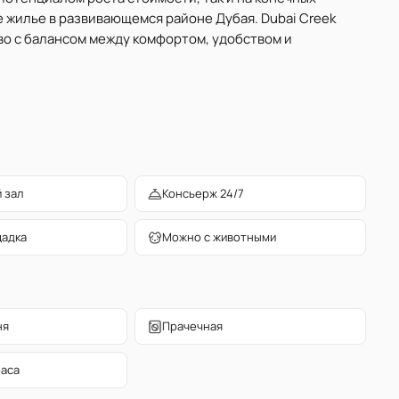
жилье в развивающемся районе Дубая. Dubai Creek
о с балансом между комфортом, удобством и
 зал
Консьерж 24/7
щадка
Можно с животными
ня
Прачечная
раса