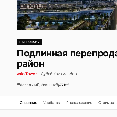
НА ПРОДАЖУ
Подлинная перепрода
район
Valo Tower
·
Дубай Крик Харбор
1
спальни
2
ванных
771
ft²
Описание
Удобства
Расположение
Стоимост