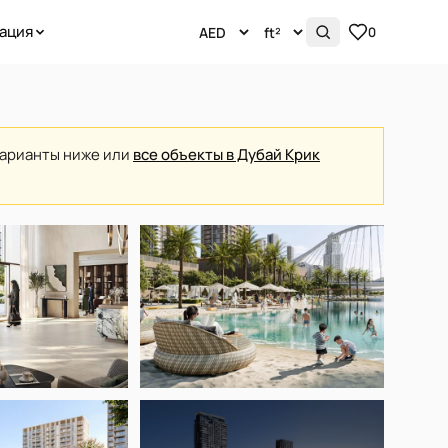
ация
0
варианты ниже или
все объекты в Дубай Крик