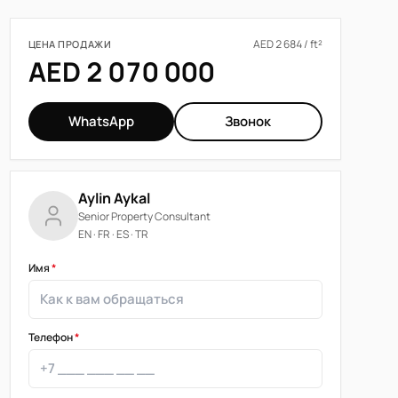
AED 2 684 / ft²
ЦЕНА ПРОДАЖИ
AED 2 070 000
WhatsApp
Звонок
Aylin Aykal
Senior Property Consultant
EN · FR · ES · TR
Имя
*
Телефон
*