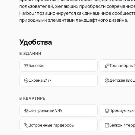
пользователей, желающих приобрести современное 
Harbour позиционируется как динамичное сообществ
природными элементами ландшафтного дизайна.
Удобства
В ЗДАНИИ
Бассейн
Тренажёрный
Охрана 24/7
Детская пло
В КВАРТИРЕ
Центральный VRV
Премиум кух
Встроенные гардеробы
Балкон / тер