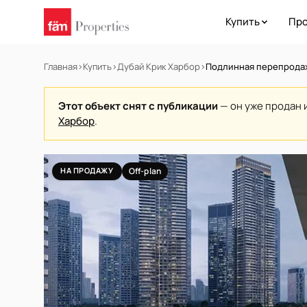
Купить
Про
Главная
›
Купить
›
Дубай Крик Харбор
›
Подлинная перепродаж
Этот объект снят с публикации
— он уже продан 
Харбор
.
НА ПРОДАЖУ
Off-plan