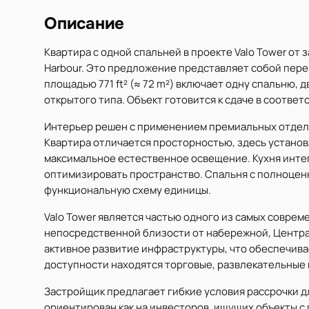
Описание
Квартира с одной спальней в проекте Valo Tower от 
Harbour. Это предложение представляет собой пере
площадью 771 ft² (≈ 72 m²) включает одну спальню,
открытого типа. Объект готовится к сдаче в соответ
Интерьер решен с применением премиальных отдело
Квартира отличается просторностью, здесь установ
максимальное естественное освещение. Кухня интег
оптимизировать пространство. Спальня с полноцен
функциональную схему единицы.
Valo Tower является частью одного из самых соврем
непосредственной близости от набережной, Центра
активное развитие инфраструктуры, что обеспечива
доступности находятся торговые, развлекательные 
Застройщик предлагает гибкие условия рассрочки д
ориентирован как на инвесторов, ищущих объекты с 