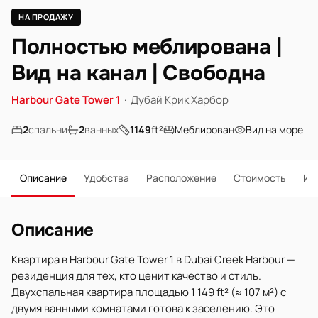
НА ПРОДАЖУ
Полностью меблирована |
Вид на канал | Свободна
Harbour Gate Tower 1
·
Дубай Крик Харбор
2
спальни
2
ванных
1149
ft²
Меблирован
Вид на море
Описание
Удобства
Расположение
Стоимость
Ип
Описание
Квартира в Harbour Gate Tower 1 в Dubai Creek Harbour —
резиденция для тех, кто ценит качество и стиль.
Двухспальная квартира площадью 1 149 ft² (≈ 107 м²) с
двумя ванными комнатами готова к заселению. Это