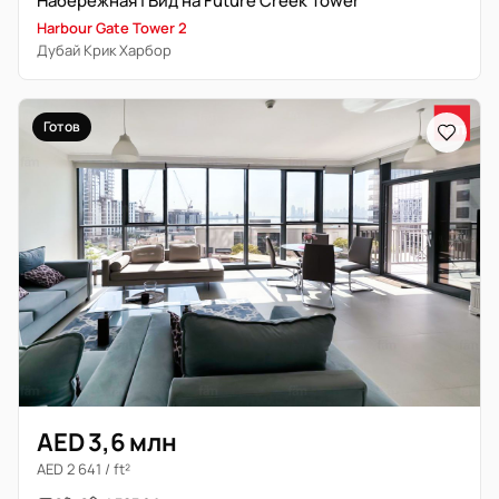
Набережная | Вид на Future Creek Tower
Harbour Gate Tower 2
Дубай Крик Харбор
Готов
AED 3,6 млн
AED 2 641 / ft²