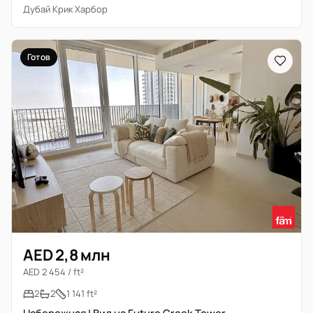
Дубай Крик Харбор
Готов
AED 2,8 млн
AED 2 454 / ft²
2
2
1 141 ft²