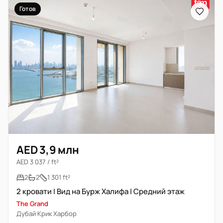
Готов
AED 3,9 млн
AED 3 037 / ft²
2
2
1 301 ft²
2 кровати | Вид на Бурж Халифа | Средний этаж
The Grand
Дубай Крик Харбор