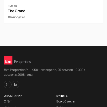
EMAAR
The Grand
18 в продаже
fäm Properties™ — 950+ экспертов, 25 офисов, 12 000+
сделок с 2008 года.
О КОМПАНИИ
КУПИТЬ
О fäm
Все объекты