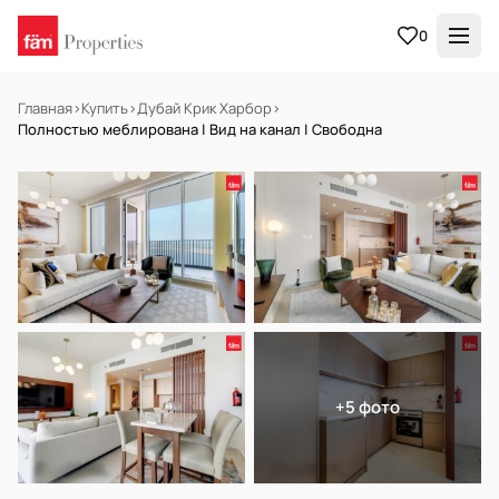
0
Главная
›
Купить
›
Дубай Крик Харбор
›
Полностью меблирована | Вид на канал | Свободна
НА ПРОДАЖУ
Готов к заселению
+5 фото