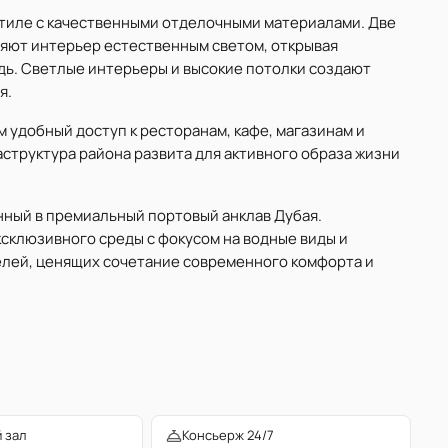
тиле с качественными отделочными материалами. Две
няют интерьер естественным светом, открывая
дь. Светлые интерьеры и высокие потолки создают
я.
 удобный доступ к ресторанам, кафе, магазинам и
структура района развита для активного образа жизни
анный в премиальный портовый анклав Дубая.
склюзивного среды с фокусом на водные виды и
елей, ценящих сочетание современного комфорта и
 зал
Консьерж 24/7