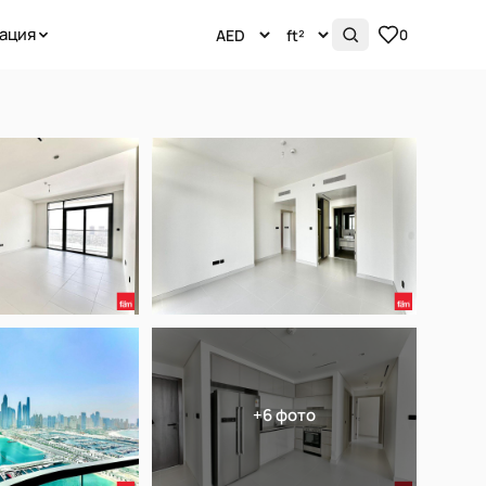
ация
0
+6 фото