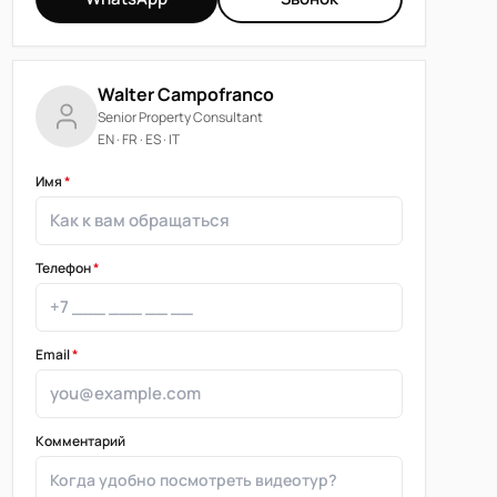
Walter Campofranco
Senior Property Consultant
EN · FR · ES · IT
Имя
*
Телефон
*
Email
*
Комментарий