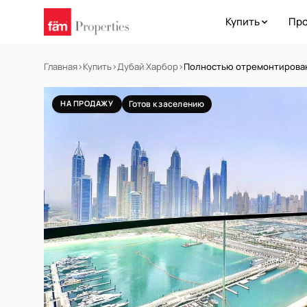
Купить
Про
Главная
›
Купить
›
Дубай Харбор
›
Полностью отремонтирована
НА ПРОДАЖУ
Готов к заселению