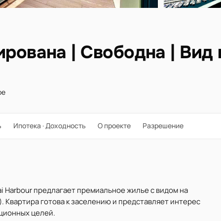
рована | Свободна | Вид 
ре
ь
Ипотека · Доходность
О проекте
Разрешение
bai Harbour предлагает премиальное жилье с видом на
m²). Квартира готова к заселению и представляет интерес
иционных целей.