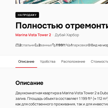
НА ПРОДАЖУ
Полностью отремонти
Marina Vista Tower 2
·
Дубай Харбор
2
спальни
2
ванных
1199
ft²
1
парковка
Вид на мо
Описание
Удобства
Расположение
Стоимост
Описание
Двухкомнатная квартира в Marina Vista Tower 2 в Du
залив. Площадь объекта составляет 1 199 ft² (≈ 112 
как для собственного проживания, так и для инвест