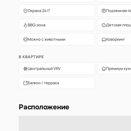
Охрана 24/7
Подземная п
BBQ-зона
Детская пло
Можно с животными
Коворкинг
В КВАРТИРЕ
Центральный VRV
Премиум кух
Балкон / терраса
Расположение