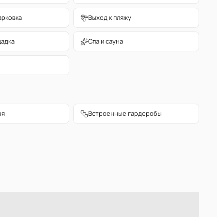
арковка
Выход к пляжу
щадка
Спа и сауна
ня
Встроенные гардеробы