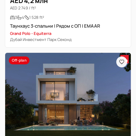
AED 4,2 млн
AED 2 749 / ft²
3
4
1 528 ft²
Таунхаус 3-спальни | Рядом с ОП | EMAAR
Grand Polo - Equiterra
Дубай Инвестмент Парк Секонд
Off-plan