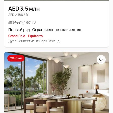
AED 3,5 млн
AED 2 186 / ft²
3
4
1 601 ft²
Первый ряд | Ограниченное количество
Grand Polo - Equiterra
Дубай Инвестмент Парк Секонд
Off-plan