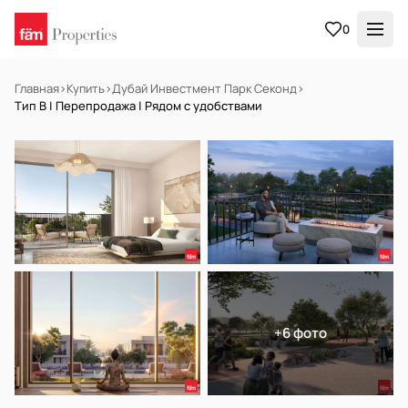
0
Главная
›
Купить
›
Дубай Инвестмент Парк Секонд
›
Тип B | Перепродажа | Рядом с удобствами
НА ПРОДАЖУ
Off-plan
+6 фото