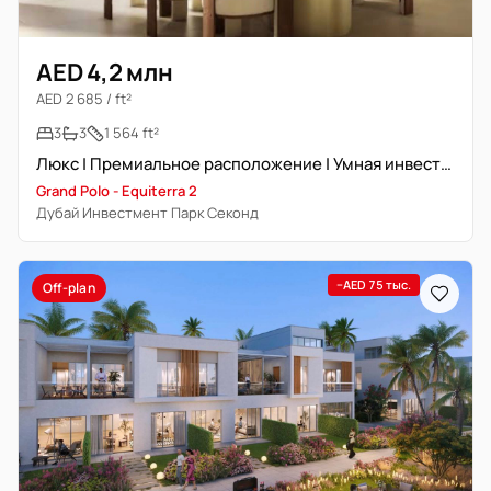
AED 4,2 млн
AED 2 685 / ft²
3
3
1 564 ft²
Люкс | Премиальное расположение | Умная инвестиция
Grand Polo - Equiterra 2
Дубай Инвестмент Парк Секонд
−AED 75 тыс.
Off-plan