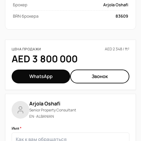
Брокер
Arjola Oshafi
BRN брокера
83609
AED 2 348 / ft²
ЦЕНА ПРОДАЖИ
AED 3 800 000
WhatsApp
Звонок
Arjola Oshafi
Senior Property Consultant
EN · ALBANIAN
Имя
*