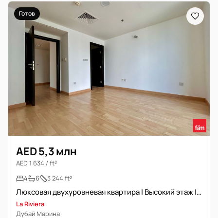
Готов
AED 5,3 млн
AED 1 634 / ft²
4
6
3 244 ft²
Люксовая двухуровневая квартира | Высокий этаж | Панорамный вид на марину
La Riviera
Дубай Марина