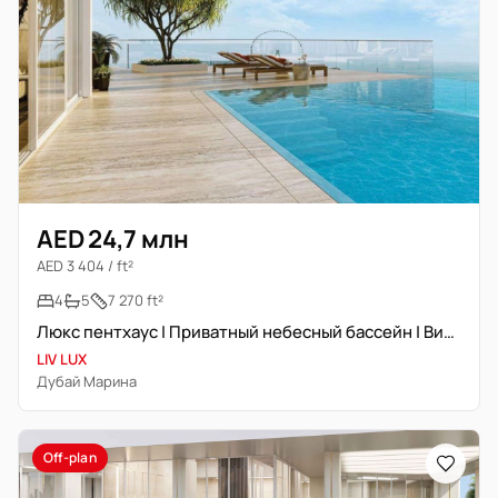
AED 24,7 млн
AED 3 404 / ft²
4
5
7 270 ft²
Люкс пентхаус | Приватный небесный бассейн | Вид на море
LIV LUX
Дубай Марина
Off-plan