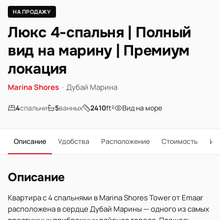
НА ПРОДАЖУ
Люкс 4-спальня | Полный
вид на марину | Премиум
локация
Marina Shores
·
Дубай Марина
4
спальни
5
ванных
2410
ft²
Вид на море
Описание
Удобства
Расположение
Стоимость
Ип
Описание
Квартира с 4 спальнями в Marina Shores Tower от Emaar
расположена в сердце Дубай Марины — одного из самых