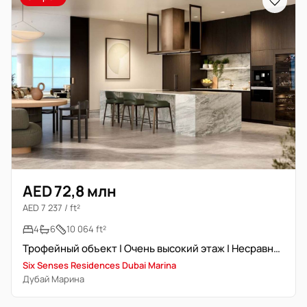
AED 72,8 млн
AED 7 237 / ft²
4
6
10 064 ft²
Трофейный объект | Очень высокий этаж | Несравненный люкс
Six Senses Residences Dubai Marina
Дубай Марина