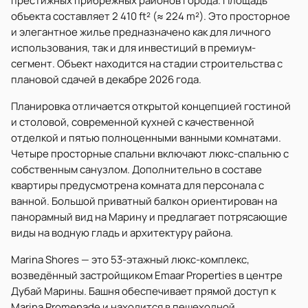
престижных прибрежных районов города. Площадь
объекта составляет 2 410 ft² (≈ 224 m²). Это просторное
и элегантное жилье предназначено как для личного
использования, так и для инвестиций в премиум-
сегмент. Объект находится на стадии строительства с
плановой сдачей в декабре 2026 года.
Планировка отличается открытой концепцией гостиной
и столовой, современной кухней с качественной
отделкой и пятью полноценными ванными комнатами.
Четыре просторные спальни включают люкс-спальню с
собственным санузлом. Дополнительно в составе
квартиры предусмотрена комната для персонала с
ванной. Большой приватный балкон ориентирован на
панорамный вид на Марину и предлагает потрясающие
виды на водную гладь и архитектуру района.
Marina Shores — это 53-этажный люкс-комплекс,
возведённый застройщиком Emaar Properties в центре
Дубай Марины. Башня обеспечивает прямой доступ к
Marina Promenade и находится в пешеходной