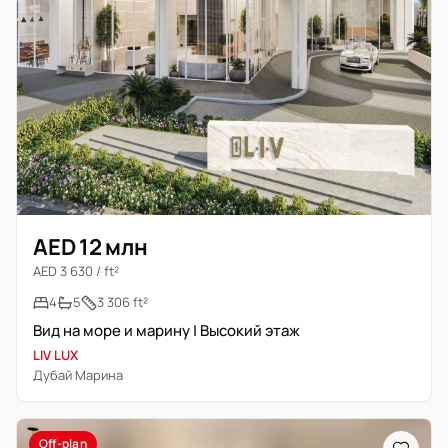
AED 12 млн
AED 3 630 / ft²
4
5
3 306 ft²
Вид на море и марину | Высокий этаж
LIV LUX
Дубай Марина
Off-plan