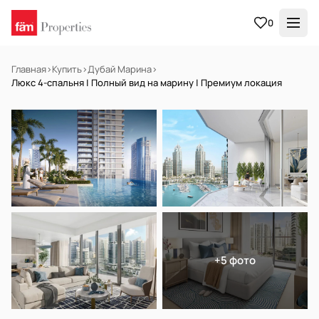
0
Главная
›
Купить
›
Дубай Марина
›
Люкс 4-спальня | Полный вид на марину | Премиум локация
НА ПРОДАЖУ
Off-plan
+5 фото