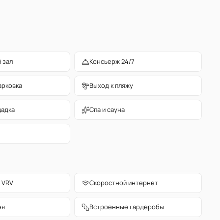
 зал
Консьерж 24/7
арковка
Выход к пляжу
щадка
Спа и сауна
 VRV
Скоростной интернет
ня
Встроенные гардеробы