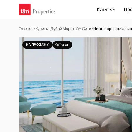
Купить
Про
Главная
›
Купить
›
Дубай Маритайм Сити
›
Ниже первоначально
НА ПРОДАЖУ
Off-plan