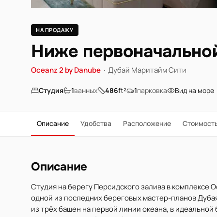
НА ПРОДАЖУ
Ниже первоначальной
Oceanz 2 by Danube
·
Дубай Маритайм Сити
Студия
1
ванных
486
ft²
1
парковка
Вид на море
Описание
Удобства
Расположение
Стоимост
Описание
Студия на берегу Персидского залива в комплексе Oc
одной из последних береговых мастер-планов Дуба
из трёх башен на первой линии океана, в идеальной