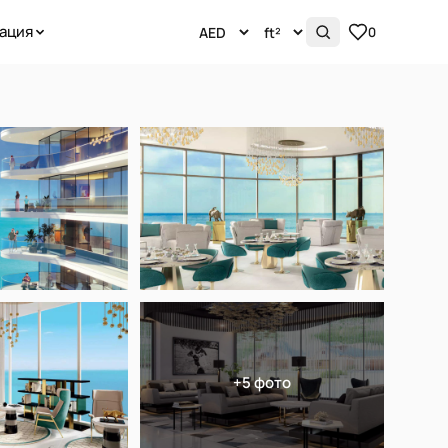
ация
0
+5 фото