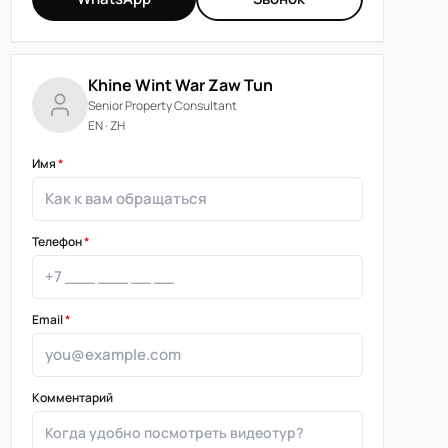
Khine Wint War Zaw Tun
Senior Property Consultant
EN · ZH
Имя
*
Телефон
*
Email
*
Комментарий