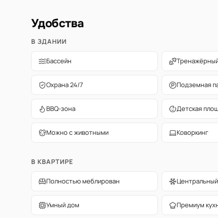
Удобства
В ЗДАНИИ
Бассейн
Тренажёрный
Охрана 24/7
Подземная п
BBQ-зона
Детская пло
Можно с животными
Коворкинг
В КВАРТИРЕ
Полностью меблирован
Центральный
Умный дом
Премиум кух