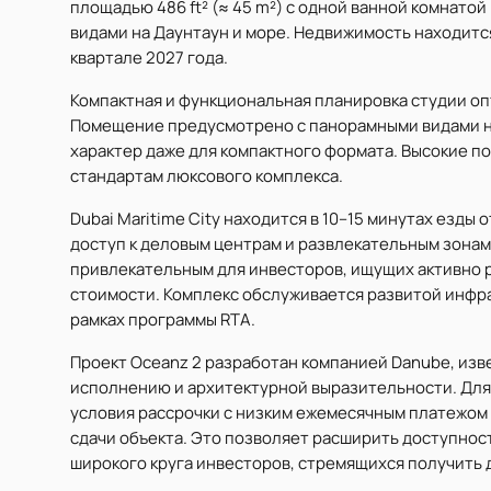
площадью 486 ft² (≈ 45 m²) с одной ванной комнато
видами на Даунтаун и море. Недвижимость находитс
квартале 2027 года.
Компактная и функциональная планировка студии о
Помещение предусмотрено с панорамными видами на
характер даже для компактного формата. Высокие п
стандартам люксового комплекса.
Dubai Maritime City находится в 10–15 минутах езды
доступ к деловым центрам и развлекательным зонам
привлекательным для инвесторов, ищущих активно 
стоимости. Комплекс обслуживается развитой инфр
рамках программы RTA.
Проект Oceanz 2 разработан компанией Danube, из
исполнению и архитектурной выразительности. Дл
условия рассрочки с низким ежемесячным платежом 
сдачи объекта. Это позволяет расширить доступнос
широкого круга инвесторов, стремящихся получить д