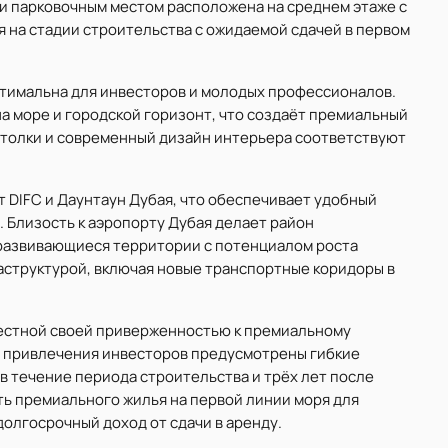
й и парковочным местом расположена на среднем этаже с
я на стадии строительства с ожидаемой сдачей в первом
птимальна для инвесторов и молодых профессионалов.
 море и городской горизонт, что создаёт премиальный
отолки и современный дизайн интерьера соответствуют
 от DIFC и Даунтаун Дубая, что обеспечивает удобный
. Близость к аэропорту Дубая делает район
развивающиеся территории с потенциалом роста
аструктурой, включая новые транспортные коридоры в
вестной своей приверженностью к премиальному
я привлечения инвесторов предусмотрены гибкие
в течение периода строительства и трёх лет после
ть премиального жилья на первой линии моря для
олгосрочный доход от сдачи в аренду.