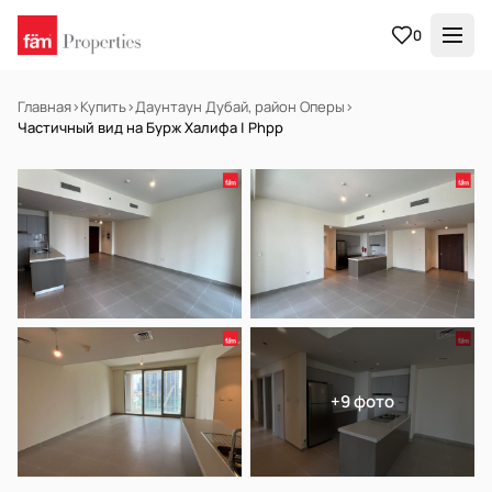
0
Главная
›
Купить
›
Даунтаун Дубай, район Оперы
›
Частичный вид на Бурж Халифа | Phpp
НА ПРОДАЖУ
Готов к заселению
+9 фото