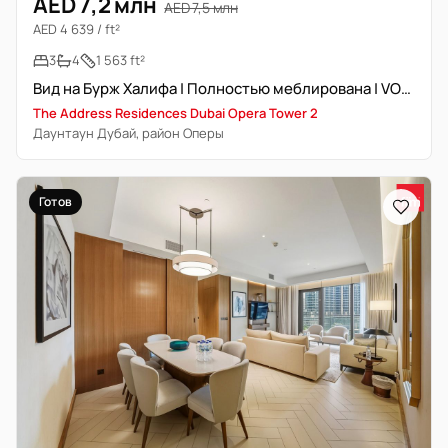
AED 7,2 млн
AED 7,5 млн
AED 4 639 / ft²
3
4
1 563 ft²
Вид на Бурж Халифа | Полностью меблирована | VOT | Престижная локация
The Address Residences Dubai Opera Tower 2
Даунтаун Дубай, район Оперы
Готов