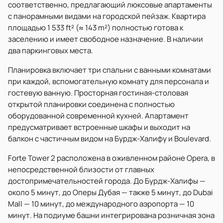
соответственно, предлагающий люксовые апартаменты
с панорамными видами на городской пейзаж. Квартира
площадью 1 533 ft² (≈ 143 m²) полностью готова к
заселению и имеет свободное назначение. В наличии
два паркинговых места.
Планировка включает три спальни с ванными комнатами
при каждой, вспомогательную комнату для персонала и
гостевую ванную. Просторная гостиная-столовая
открытой планировки соединена с полностью
оборудованной современной кухней. Апартамент
предусматривает встроенные шкафы и выходит на
балкон с частичным видом на Бурдж-Халифу и Boulevard.
Forte Tower 2 расположена в оживленном районе Opera, в
непосредственной близости от главных
достопримечательностей города. До Бурдж-Халифы —
около 5 минут, до Оперы Дубая — также 5 минут, до Dubai
Mall — 10 минут, до международного аэропорта — 10
минут. На подиуме башни интегрирована розничная зона