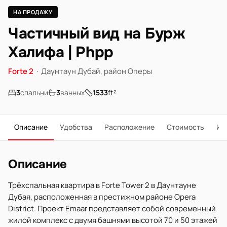
НА ПРОДАЖУ
Частичный вид на Бурж
Халифа | Phpp
Forte 2
·
Даунтаун Дубай, район Оперы
3
спальни
3
ванных
1533
ft²
Описание
Удобства
Расположение
Стоимость
Ип
Описание
Трёхспальная квартира в Forte Tower 2 в Даунтауне
Дубая, расположенная в престижном районе Opera
District. Проект Emaar представляет собой современный
жилой комплекс с двумя башнями высотой 70 и 50 этажей