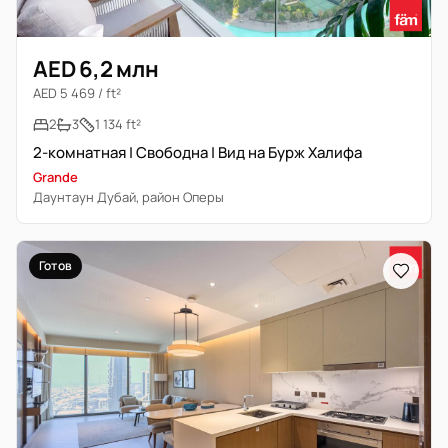
AED 6,2 млн
AED 5 469 / ft²
2
3
1 134 ft²
2-комнатная | Свободна | Вид на Бурж Халифа
Grande
Даунтаун Дубай, район Оперы
Готов