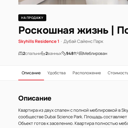
НА ПРОДАЖУ
Роскошная жизнь | П
Skyhills Residence 1
·
Дубай Сайенс Парк
2
спальни
2
ванных
948
ft²
Меблирован
Описание
Удобства
Расположение
Стоимост
Описание
Квартира из двух спален с полной меблировкой в Sky
сообществе Dubai Science Park. Площадь составляет 
Объект готов к заселению. Квартира полностью меб