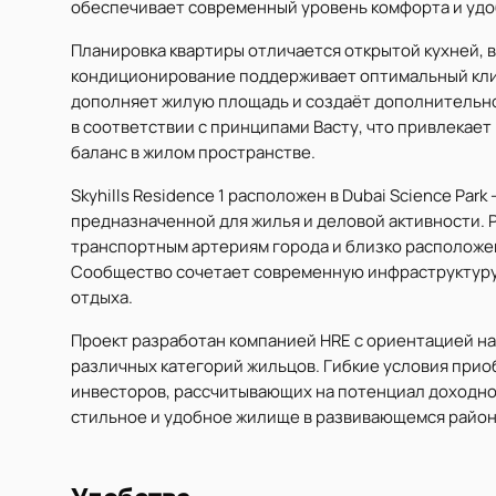
обеспечивает современный уровень комфорта и удо
Планировка квартиры отличается открытой кухней,
кондиционирование поддерживает оптимальный клим
дополняет жилую площадь и создаёт дополнительно
в соответствии с принципами Васту, что привлекае
баланс в жилом пространстве.
Skyhills Residence 1 расположен в Dubai Science Pa
предназначенной для жилья и деловой активности. 
транспортным артериям города и близко расположен
Сообщество сочетает современную инфраструктуру
отдыха.
Проект разработан компанией HRE с ориентацией н
различных категорий жильцов. Гибкие условия прио
инвесторов, рассчитывающих на потенциал доходнос
стильное и удобное жилище в развивающемся район