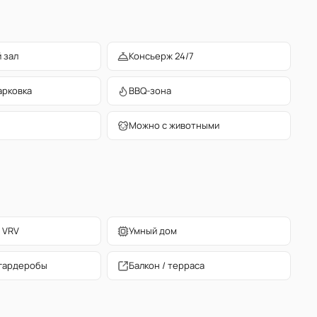
 зал
Консьерж 24/7
арковка
BBQ-зона
Можно с животными
 VRV
Умный дом
гардеробы
Балкон / терраса