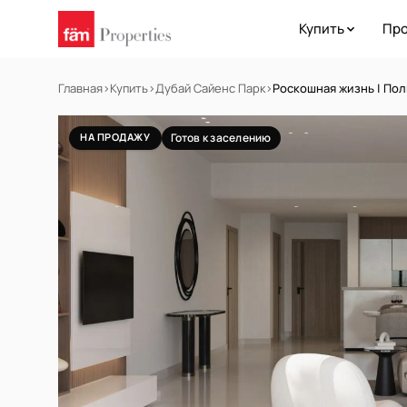
Купить
Про
Главная
›
Купить
›
Дубай Сайенс Парк
›
Роскошная жизнь | По
НА ПРОДАЖУ
Готов к заселению