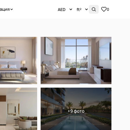
ация
0
+9 фото