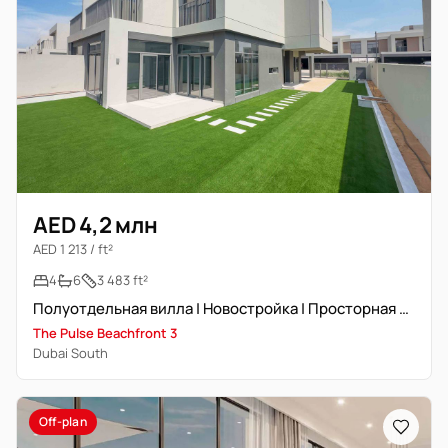
AED 4,2 млн
AED 1 213 / ft²
4
6
3 483 ft²
Полуотдельная вилла | Новостройка | Просторная планировка | Благоустроенный участок
The Pulse Beachfront 3
Dubai South
Off-plan