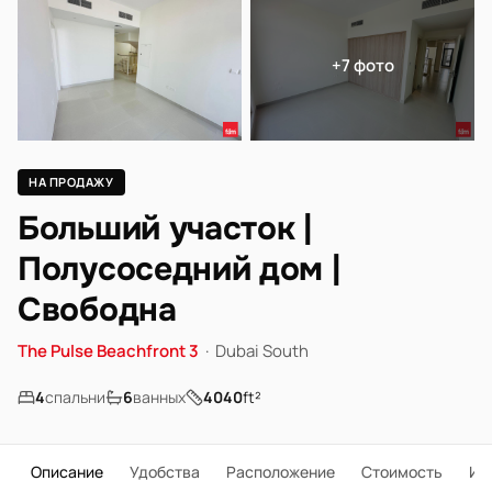
+7 фото
НА ПРОДАЖУ
Больший участок |
Полусоседний дом |
Свободна
The Pulse Beachfront 3
·
Dubai South
4
спальни
6
ванных
4040
ft²
Описание
Удобства
Расположение
Стоимость
Ип