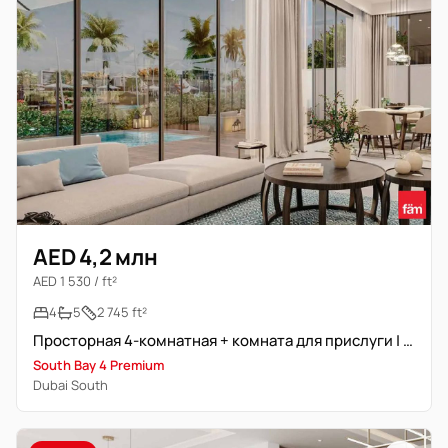
AED 4,2 млн
AED 1 530 / ft²
4
5
2 745 ft²
Просторная 4-комнатная + комната для прислуги | Первый ряд | Близко к парку
South Bay 4 Premium
Dubai South