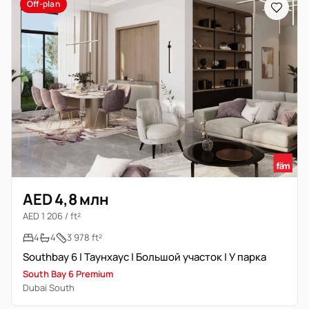
Off-plan
AED 4,8 млн
AED 1 206 / ft²
4
4
3 978 ft²
Southbay 6 | Таунхаус | Большой участок | У парка
South Bay 6 Premium
Dubai South