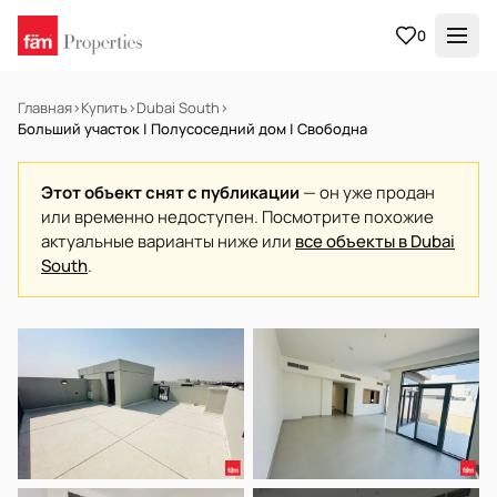
0
Главная
›
Купить
›
Dubai South
›
Больший участок | Полусоседний дом | Свободна
Этот объект снят с публикации
— он уже продан
или временно недоступен. Посмотрите похожие
актуальные варианты ниже или
все объекты в Dubai
South
.
НА ПРОДАЖУ
Готов к заселению