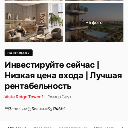
+5 фото
НА ПРОДАЖУ
Инвестируйте сейчас |
Низкая цена входа | Лучшая
рентабельность
Vista Ridge Tower 1
·
Эмаар Саут
3
спальни
3
ванных
1748
ft²