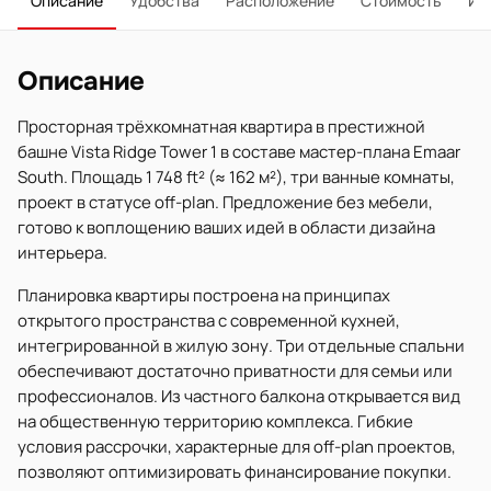
Описание
Удобства
Расположение
Стоимость
Ип
Описание
Просторная трёхкомнатная квартира в престижной
башне Vista Ridge Tower 1 в составе мастер-плана Emaar
South. Площадь 1 748 ft² (≈ 162 м²), три ванные комнаты,
проект в статусе off-plan. Предложение без мебели,
готово к воплощению ваших идей в области дизайна
интерьера.
Планировка квартиры построена на принципах
открытого пространства с современной кухней,
интегрированной в жилую зону. Три отдельные спальни
обеспечивают достаточно приватности для семьи или
профессионалов. Из частного балкона открывается вид
на общественную территорию комплекса. Гибкие
условия рассрочки, характерные для off-plan проектов,
позволяют оптимизировать финансирование покупки.