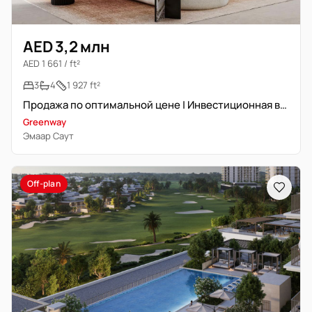
AED 3,2 млн
AED 1 661 / ft²
3
4
1 927 ft²
Продажа по оптимальной цене | Инвестиционная возможность
Greenway
Эмаар Саут
Off-plan