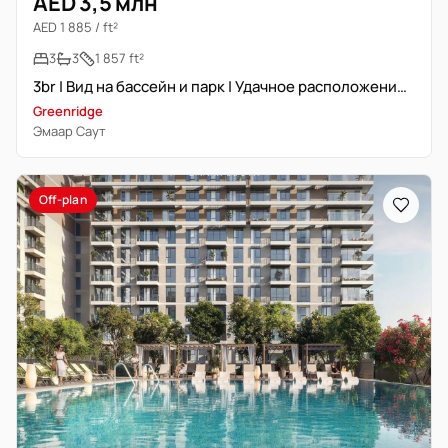
AED 3,5 млн
AED 1 885 / ft²
3
3
1 857 ft²
3br | Вид на бассейн и парк | Удачное расположение | Перепродажа
Greenridge
Эмаар Саут
Off-plan