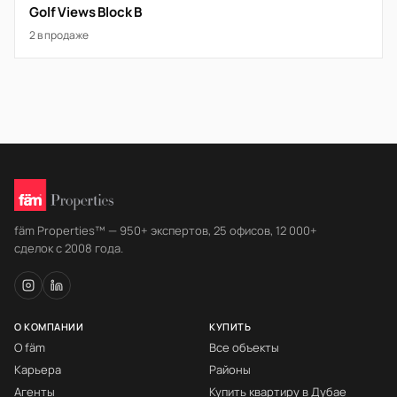
Golf Views Block B
2 в продаже
fäm Properties™ — 950+ экспертов, 25 офисов, 12 000+
сделок с 2008 года.
О КОМПАНИИ
КУПИТЬ
О fäm
Все объекты
Карьера
Районы
Агенты
Купить квартиру в Дубае