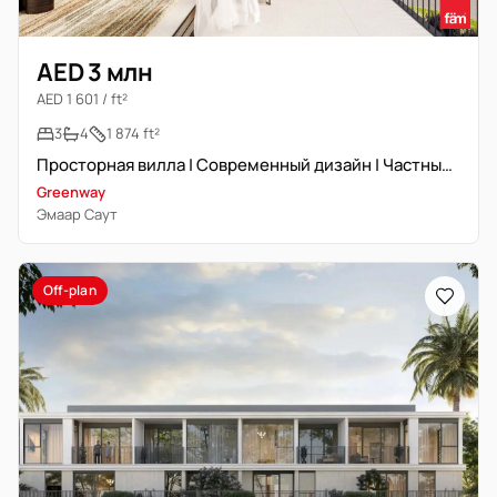
AED 3 млн
AED 1 601 / ft²
3
4
1 874 ft²
Просторная вилла | Современный дизайн | Частный сад
Greenway
Эмаар Саут
Off-plan