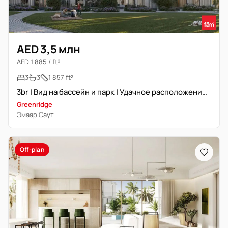
AED 3,5 млн
AED 1 885 / ft²
3
3
1 857 ft²
3br | Вид на бассейн и парк | Удачное расположение | Перепродажа
Greenridge
Эмаар Саут
Off-plan