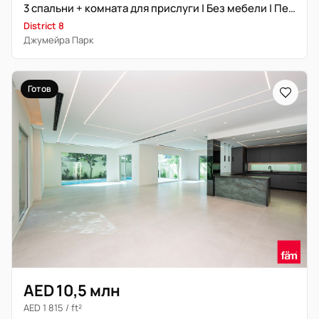
3 спальни + комната для прислуги | Без мебели | Первый ряд
District 8
Джумейра Парк
Готов
AED 10,5 млн
AED 1 815 / ft²