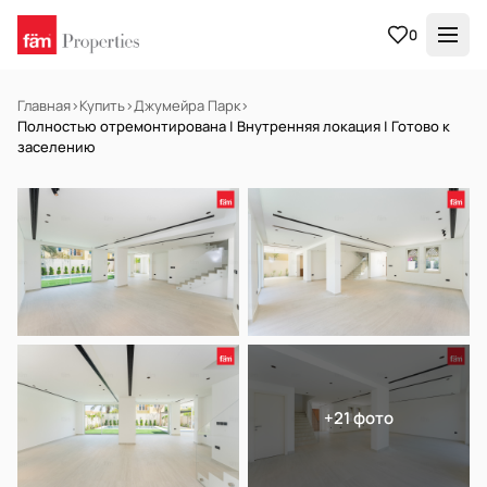
0
Главная
›
Купить
›
Джумейра Парк
›
Полностью отремонтирована | Внутренняя локация | Готово к
заселению
НА ПРОДАЖУ
Готов к заселению
+21 фото