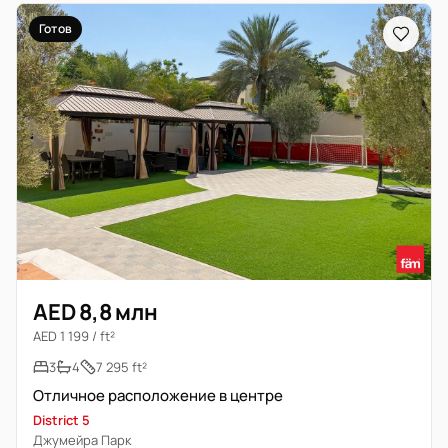
Готов
AED 8,8 млн
AED 1 199 / ft²
3
4
7 295 ft²
Отличное расположение в центре
District 5
Джумейра Парк