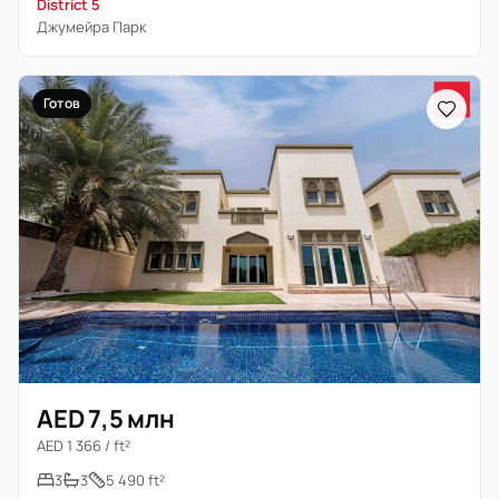
District 5
Джумейра Парк
Готов
AED 7,5 млн
AED 1 366 / ft²
3
3
5 490 ft²