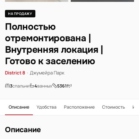
НА ПРОДАЖУ
Полностью
отремонтирована |
Внутренняя локация |
Готово к заселению
District 8
·
Джумейра Парк
3
спальни
4
ванных
5361
ft²
Описание
Удобства
Расположение
Стоимость
Ип
Описание