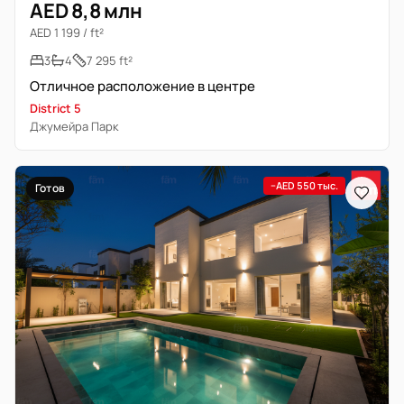
AED 8,8 млн
AED 1 199 / ft²
3
4
7 295 ft²
Отличное расположение в центре
District 5
Джумейра Парк
−AED 550 тыс.
Готов