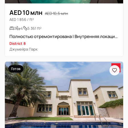
AED 10 млн
AED 10,5 млн
AED 1 856 / ft²
3
4
5 361 ft²
Полностью отремонтирована | Внутренняя локация | Готово к заселению
District 8
Джумейра Парк
Готов