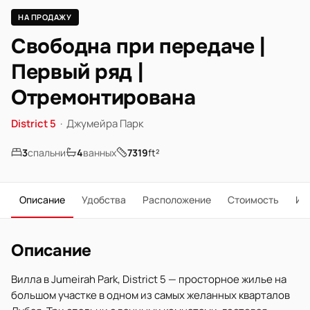
НА ПРОДАЖУ
Свободна при передаче |
Первый ряд |
Отремонтирована
District 5
·
Джумейра Парк
3
спальни
4
ванных
7319
ft²
Описание
Удобства
Расположение
Стоимость
Ип
Описание
Вилла в Jumeirah Park, District 5 — просторное жилье на
большом участке в одном из самых желанных кварталов