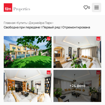
0
Главная
›
Купить
›
Джумейра Парк
›
Свободна при передаче | Первый ряд | Отремонтирована
НА ПРОДАЖУ
Готов к заселению
+24 фото