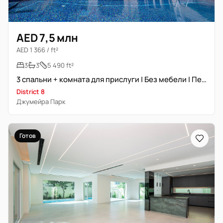
AED 7,5 млн
AED 1 366 / ft²
3
3
5 490 ft²
3 спальни + комната для прислуги | Без мебели | Первый ряд
District 8
Джумейра Парк
Готов