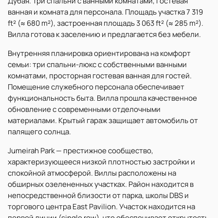
Дубая. Три спальни с ванными комнатами, гостевая
ванная и комната для персонала. Площадь участка 7 319
ft² (≈ 680 m²), застроенная площадь 3 063 ft² (≈ 285 m²).
Вилла готова к заселению и предлагается без мебели.
Внутренняя планировка ориентирована на комфорт
семьи: три спальни-люкс с собственными ванными
комнатами, просторная гостевая ванная для гостей.
Помещение служебного персонала обеспечивает
функциональность быта. Вилла прошла качественное
обновление с современными отделочными
материалами. Крытый гараж защищает автомобиль от
палящего солнца.
Jumeirah Park — престижное сообщество,
характеризующееся низкой плотностью застройки и
спокойной атмосферой. Виллы расположены на
обширных озелененных участках. Район находится в
непосредственной близости от парка, школы DBS и
торгового центра East Pavilion. Участок находится на
первой линии (single row), что обеспечивает открытость