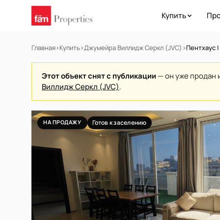
Купить
Про
Главная
›
Купить
›
Джумейра Виллидж Серкл (JVC)
›
Пентхаус |
Этот объект снят с публикации
— он уже продан 
Виллидж Серкл (JVC)
.
НА ПРОДАЖУ
Готов к заселению