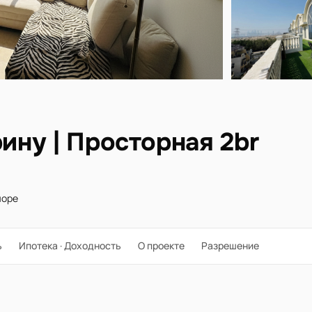
рину | Просторная 2br
море
ь
Ипотека · Доходность
О проекте
Разрешение