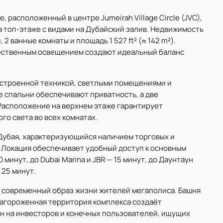
, расположенный в центре Jumeirah Village Circle (JVC),
 топ-этаже с видами на Дубайский залив. Недвижимость
2 ванные комнаты и площадь 1 527 ft² (≈ 142 m²).
тественным освещением создают идеальный баланс
 встроенной техникой, светлыми помещениями и
 спальни обеспечивают приватность, а две
Расположение на верхнем этаже гарантирует
го света во всех комнатах.
н Дубая, характеризующийся наличием торговых и
 Локация обеспечивает удобный доступ к основным
 минут, до Dubai Marina и JBR — 15 минут, до Даунтаун
 25 минут.
а современный образ жизни жителей мегаполиса. Башня
лагороженная территория комплекса создаёт
н на инвесторов и конечных пользователей, ищущих