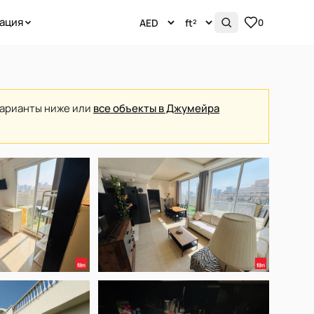
ация
0
варианты ниже или
все объекты в Джумейра