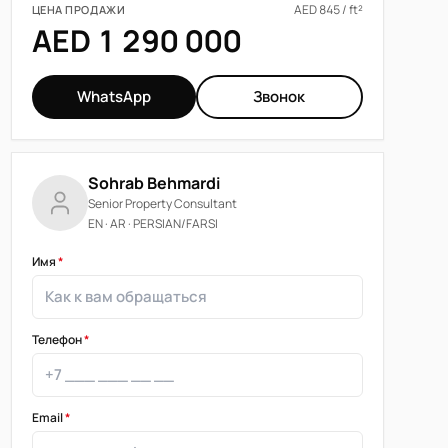
AED 845 / ft²
ЦЕНА ПРОДАЖИ
AED 1 290 000
WhatsApp
Звонок
Sohrab Behmardi
Senior Property Consultant
EN · AR · PERSIAN/FARSI
Имя
*
Телефон
*
Email
*