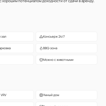
 хорошим потенциалом доходности от сдачи в аренду.
 зал
Консьерж 24/7
арковка
BBQ-зона
Можно с животными
 VRV
Умный дом