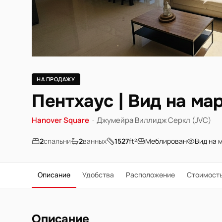
НА ПРОДАЖУ
Пентхаус | Вид на ма
Hanover Square
·
Джумейра Виллидж Серкл (JVC)
2
спальни
2
ванных
1527
ft²
Меблирован
Вид на 
Описание
Удобства
Расположение
Стоимост
Описание