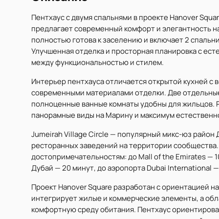
Пентхаус с двумя спальнями в проекте Hanover Square
предлагает современный комфорт и элегантность на
полностью готова к заселению и включает 2 спальни, 
Улучшенная отделка и просторная планировка с ес
между функциональностью и стилем.
Интерьер пентхауса отличается открытой кухней с
современными материалами отделки. Две отдельные
полноценные ванные комнаты удобны для жильцов. 
панорамные виды на Марину и максимум естественно
Jumeirah Village Circle — популярный микс-юз райо
ресторанных заведений на территории сообщества.
достопримечательностям: до Mall of the Emirates — 10
Дубай — 20 минут, до аэропорта Dubai International —
Проект Hanover Square разработан с ориентацией н
интегрирует жилые и коммерческие элементы, а об
комфортную среду обитания. Пентхаус ориентирова