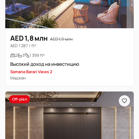
AED 1,8 млн
AED 1,9 млн
AED 1 287 / ft²
2
3
1 399 ft²
Высокий доход на инвестицию
Samana Barari Views 2
Маджан
Off-plan