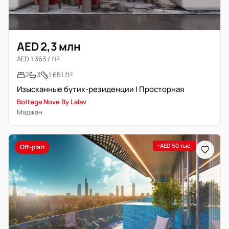
AED 2,3 млн
AED 1 363 / ft²
2
3
1 651 ft²
Изысканные бутик-резиденции | Просторная
Bottega Nove By Lalav
Маджан
−AED 50 тыс.
Off-plan