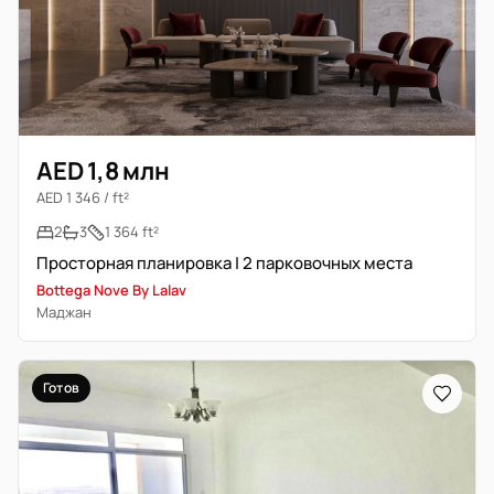
AED 1,8 млн
AED 1 346 / ft²
2
3
1 364 ft²
Просторная планировка | 2 парковочных места
Bottega Nove By Lalav
Маджан
Готов