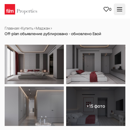
0
Главная
›
Купить
›
Маджан
›
Off-plan объявление дублировано - обновлено Евой
НА ПРОДАЖУ
Off-plan
+15 фото