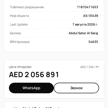
Trakheesi разрешение
71870471653
Реф объекта
AS-131439
Last Update
7 августа 2026 г.
Брокер
Abdul Sater Al Saraj
BRN брокера
54635
AED 1 246 / ft²
ЦЕНА ПРОДАЖИ
AED 2 056 891
WhatsApp
Звонок