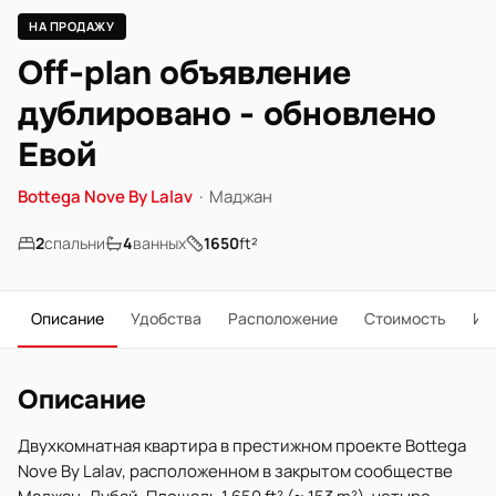
НА ПРОДАЖУ
Off-plan объявление
дублировано - обновлено
Евой
Bottega Nove By Lalav
·
Маджан
2
спальни
4
ванных
1650
ft²
Описание
Удобства
Расположение
Стоимость
Ип
Описание
Двухкомнатная квартира в престижном проекте Bottega
Nove By Lalav, расположенном в закрытом сообществе