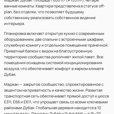
Маджан, Дубай. Площадь 1 650 ft² (≈ 153 m²), четыре
ванные комнаты. Квартира представлена в статусе off-
plan, без отделки, что позволяет будущему
собственнику реализовать собственное видение
интерьера.
Планировка включает открытую кухню с современным
оборудованием, две спальни с встроенными шкафами,
служебную комнату и отдельное помещение прачечной.
Приватный балкон с видом на благоустроенную
территорию сообщества дополняет жилой пакет. Все
помещения оснащены системой кондиционирования
воздуха, что обеспечивает комфорт в жарком климате
Дубая.
Маджан — закрытое сообщество, спроектированное с
акцентом на приватность и качество жизни. Развитая
транспортная сеть обеспечивает прямой доступ к шоссе
E311, E66 и E611, что упрощает связь со всеми ключевыми
районами Дубая. Глобальная деревня находится в 10
минутах езды, Даунтаун Дубай и Dubai Mall — в 15–20