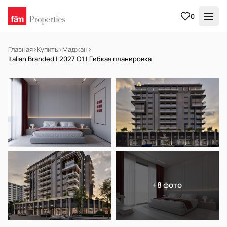
0
Главная
›
Купить
›
Маджан
›
Italian Branded | 2027 Q1 | Гибкая планировка
НА ПРОДАЖУ
Off-plan
+8 фото