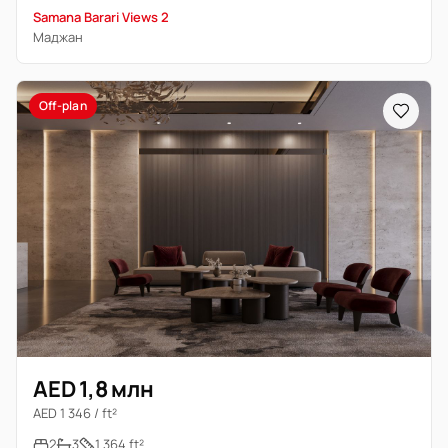
Samana Barari Views 2
Маджан
Off-plan
AED 1,8 млн
AED 1 346 / ft²
2
3
1 364 ft²