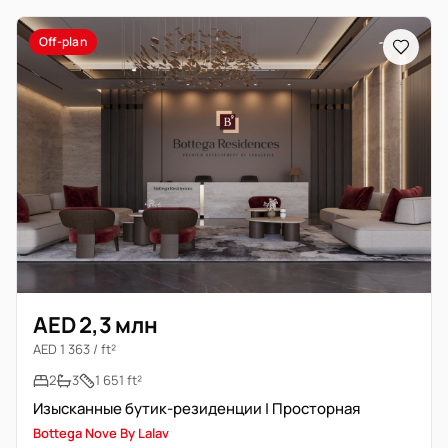
Off-plan
AED 2,3 млн
AED 1 363 / ft²
2
3
1 651 ft²
Изысканные бутик-резиденции | Просторная
Bottega Nove By Lalav