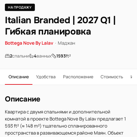
НА ПРОДАЖУ
Italian Branded | 2027 Q1 |
Гибкая планировка
Bottega Nove By Lalav
·
Маджан
2
спальни
4
ванных
1593
ft²
Описание
Удобства
Расположение
Стоимость
Ип
Описание
Квартира с двумя спальнями и дополнительной
комнатой в проекте Bottega Nove By Lalav предлагает 1
593 ft² (≈ 148 m²) тщательно спланированного
пространства в развивающемся районе Маян. Объект