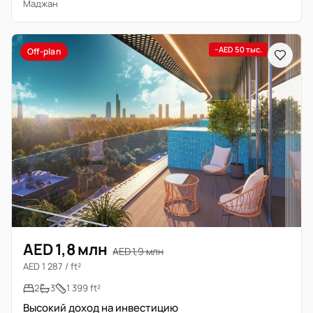
Маджан
−AED 50 тыс.
Off-plan
AED 1,8 млн
AED 1,9 млн
AED 1 287 / ft²
2
3
1 399 ft²
Высокий доход на инвестицию