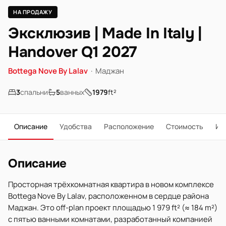
НА ПРОДАЖУ
Эксклюзив | Made In Italy |
Handover Q1 2027
Bottega Nove By Lalav
·
Маджан
3
спальни
5
ванных
1979
ft²
Описание
Удобства
Расположение
Стоимость
Ип
Описание
Просторная трёхкомнатная квартира в новом комплексе
Bottega Nove By Lalav, расположенном в сердце района
Маджан. Это off-plan проект площадью 1 979 ft² (≈ 184 m²)
с пятью ванными комнатами, разработанный компанией