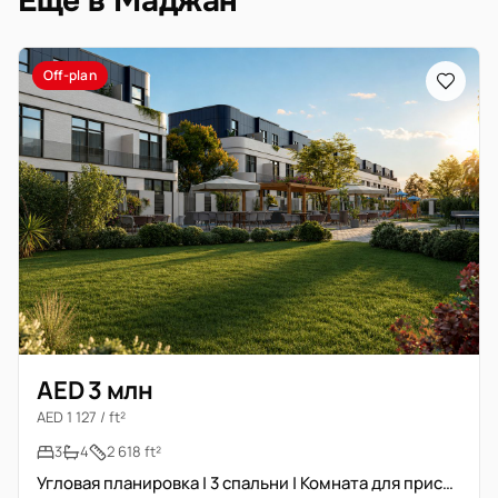
Ещё в Маджан
Off-plan
AED 3 млн
AED 1 127 / ft²
3
4
2 618 ft²
Угловая планировка | 3 спальни | Комната для прислуги