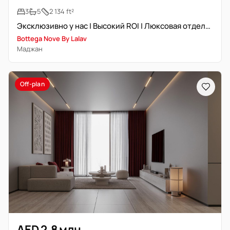
3
5
2 134 ft²
Эксклюзивно у нас | Высокий ROI | Люксовая отделка
Bottega Nove By Lalav
Маджан
Off-plan
AED 2,8 млн