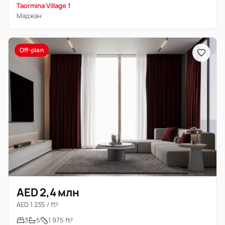
Taormina Village 1
Маджан
Off-plan
AED 2,4 млн
AED 1 235 / ft²
3
5
1 975 ft²