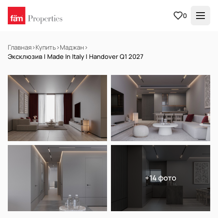
0
Главная
›
Купить
›
Маджан
›
Эксклюзив | Made In Italy | Handover Q1 2027
НА ПРОДАЖУ
Off-plan
+14 фото