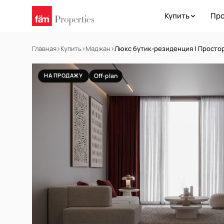
Купить
Про
Главная
›
Купить
›
Маджан
›
Люкс бутик-резиденция | Просто
НА ПРОДАЖУ
Off-plan