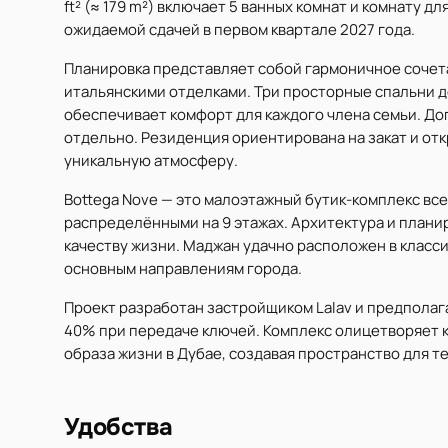
ft² (≈ 179 m²) включает 5 ванных комнат и комнату д
ожидаемой сдачей в первом квартале 2027 года.
Планировка представляет собой гармоничное сочет
итальянскими отделками. Три просторные спальни 
обеспечивает комфорт для каждого члена семьи. Д
отдельно. Резиденция ориентирована на закат и отк
уникальную атмосферу.
Bottega Nove — это малоэтажный бутик-комплекс вс
распределёнными на 9 этажах. Архитектура и плани
качеству жизни. Маджан удачно расположен в класси
основным направлениям города.
Проект разработан застройщиком Lalav и предполага
40% при передаче ключей. Комплекс олицетворяет 
образа жизни в Дубае, создавая пространство для те
Удобства