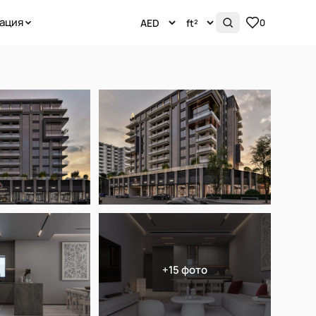
ация
0
+15 фото