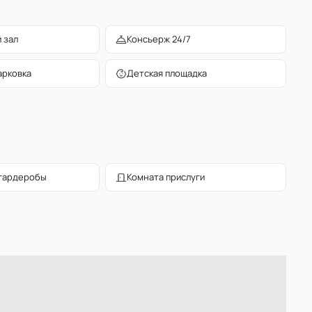
 зал
Консьерж 24/7
арковка
Детская площадка
гардеробы
Комната прислуги