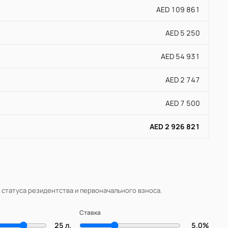
AED 109 861
AED 5 250
AED 54 931
AED 2 747
AED 7 500
AED 2 926 821
, статуса резидентства и первоначального взноса.
Ставка
25 л.
5.0%