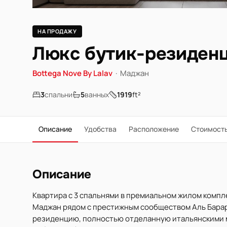
НА ПРОДАЖУ
Люкс бутик-резиденц
Bottega Nove By Lalav
·
Маджан
3
спальни
5
ванных
1919
ft²
Описание
Удобства
Расположение
Стоимост
Описание
Квартира с 3 спальнями в премиальном жилом компле
Маджан рядом с престижным сообществом Аль Барар
резиденцию, полностью отделанную итальянскими м