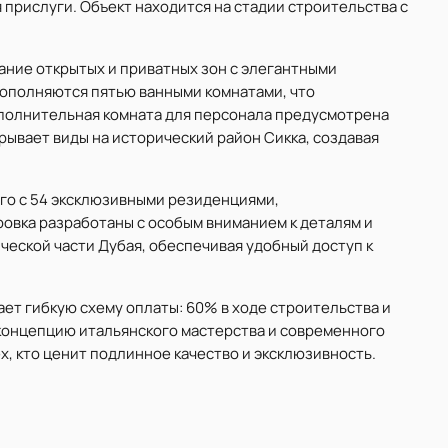
ля прислуги. Объект находится на стадии строительства с
ание открытых и приватных зон с элегантными
дополняются пятью ванными комнатами, что
ополнительная комната для персонала предусмотрена
рывает виды на исторический район Сикка, создавая
его с 54 эксклюзивными резиденциями,
ровка разработаны с особым вниманием к деталям и
ческой части Дубая, обеспечивая удобный доступ к
ет гибкую схему оплаты: 60% в ходе строительства и
концепцию итальянского мастерства и современного
х, кто ценит подлинное качество и эксклюзивность.