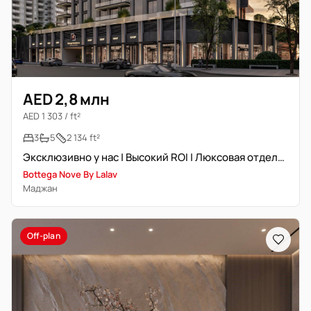
AED 2,8 млн
AED 1 303 / ft²
3
5
2 134 ft²
Эксклюзивно у нас | Высокий ROI | Люксовая отделка
Bottega Nove By Lalav
Маджан
Off-plan