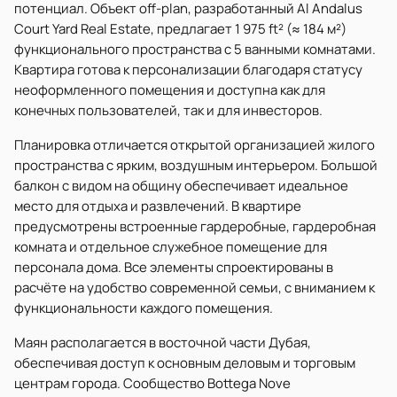
потенциал. Объект off-plan, разработанный Al Andalus
Court Yard Real Estate, предлагает 1 975 ft² (≈ 184 м²)
функционального пространства с 5 ванными комнатами.
Квартира готова к персонализации благодаря статусу
неоформленного помещения и доступна как для
конечных пользователей, так и для инвесторов.
Планировка отличается открытой организацией жилого
пространства с ярким, воздушным интерьером. Большой
балкон с видом на общину обеспечивает идеальное
место для отдыха и развлечений. В квартире
предусмотрены встроенные гардеробные, гардеробная
комната и отдельное служебное помещение для
персонала дома. Все элементы спроектированы в
расчёте на удобство современной семьи, с вниманием к
функциональности каждого помещения.
Маян располагается в восточной части Дубая,
обеспечивая доступ к основным деловым и торговым
центрам города. Сообщество Bottega Nove