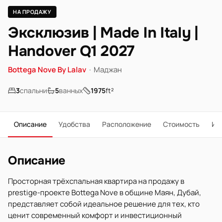
НА ПРОДАЖУ
Эксклюзив | Made In Italy |
Handover Q1 2027
Bottega Nove By Lalav
·
Маджан
3
спальни
5
ванных
1975
ft²
Описание
Удобства
Расположение
Стоимость
Ип
Описание
Просторная трёхспальная квартира на продажу в
prestige-проекте Bottega Nove в общине Маян, Дубай,
представляет собой идеальное решение для тех, кто
ценит современный комфорт и инвестиционный