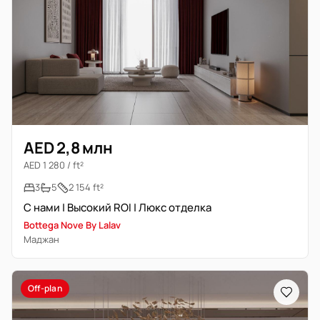
AED 2,8 млн
AED 1 280 / ft²
3
5
2 154 ft²
С нами | Высокий ROI | Люкс отделка
Bottega Nove By Lalav
Маджан
Off-plan