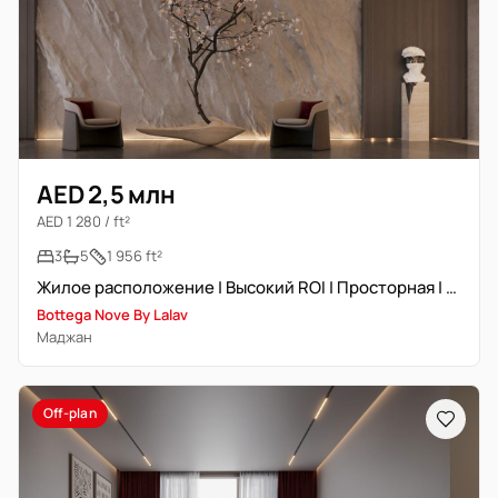
AED 2,5 млн
AED 1 280 / ft²
3
5
1 956 ft²
Жилое расположение | Высокий ROI | Просторная | Вид на бассейн
Bottega Nove By Lalav
Маджан
Off-plan