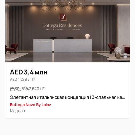
AED 3,4 млн
AED 1 278 / ft²
3
5
2 640 ft²
Элегантная итальянская концепция | 3-спальная квартира
Bottega Nove By Lalav
Маджан