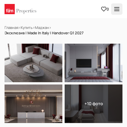
0
Главная
›
Купить
›
Маджан
›
Эксклюзив | Made In Italy | Handover Q1 2027
НА ПРОДАЖУ
Off-plan
+10 фото