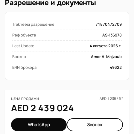
Разрешение и документы
Trakheesi разрешение
71870472709
Реф объекта
AS-136978
Last Update
4 августа 2026 г.
Брокер
Amer Al Majzoub
BRN брокера
49322
AED 1 235 / ft²
ЦЕНА ПРОДАЖИ
AED 2 439 024
WhatsApp
Звонок