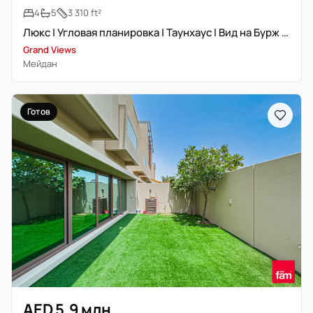
4
5
3 310 ft²
Люкс | Угловая планировка | Таунхаус | Вид на Бурж Халифа
Grand Views
Мейдан
Готов
AED 5,9 млн