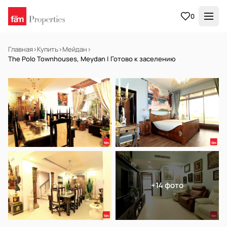
0
Главная
›
Купить
›
Мейдан
›
The Polo Townhouses, Meydan | Готово к заселению
НА ПРОДАЖУ
Готов к заселению
+14 фото