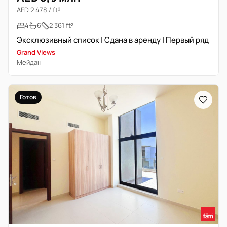
AED 2 478 / ft²
4
6
2 361 ft²
Эксклюзивный список | Сдана в аренду | Первый ряд
Grand Views
Мейдан
Готов