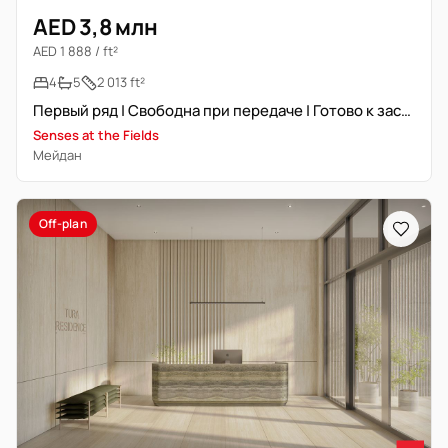
AED 3,8 млн
AED 1 888 / ft²
4
5
2 013 ft²
Первый ряд | Свободна при передаче | Готово к заселению | Опт цена
Senses at the Fields
Мейдан
Off-plan