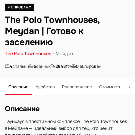
НА ПРОДАЖУ
The Polo Townhouses,
Meydan | Готово к
заселению
The Polo Townhouses
·
Мейдан
4
спальни
5
ванных
2848
ft²
Меблирован
Описание
Удобства
Расположение
Стоимость
Ип
Описание
Таунхаус в престижном комплексе The Polo Townhouses
в Мейдане — идеальный выбор для тех, кто ценит