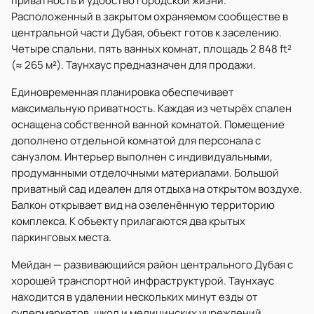
приватность и удобство городской жизни.
Расположенный в закрытом охраняемом сообществе в
центральной части Дубая, объект готов к заселению.
Четыре спальни, пять ванных комнат, площадь 2 848 ft²
(≈ 265 м²). Таунхаус предназначен для продажи.
Единовременная планировка обеспечивает
максимальную приватность. Каждая из четырёх спален
оснащена собственной ванной комнатой. Помещение
дополнено отдельной комнатой для персонала с
санузлом. Интерьер выполнен с индивидуальными,
продуманными отделочными материалами. Большой
приватный сад идеален для отдыха на открытом воздухе.
Балкон открывает вид на озеленённую территорию
комплекса. К объекту прилагаются два крытых
паркинговых места.
Мейдан — развивающийся район центрального Дубая с
хорошей транспортной инфраструктурой. Таунхаус
находится в удалении нескольких минут езды от
супермаркетов, школ и медицинских учреждений.