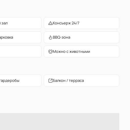
 зал
Консьерж 24/7
арковка
BBQ-зона
Можно с животными
гардеробы
Балкон / терраса