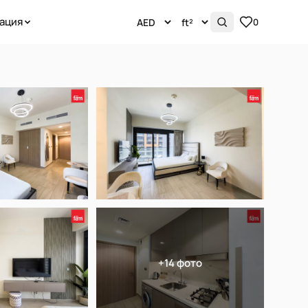
ация
0
+14 фото