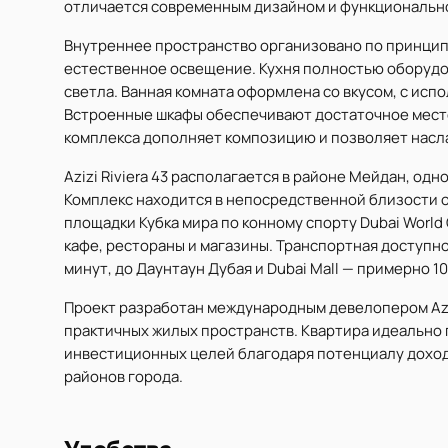
отличается современным дизайном и функциональн
Внутреннее пространство организовано по принци
естественное освещение. Кухня полностью оборудов
светла. Ванная комната оформлена со вкусом, с ис
Встроенные шкафы обеспечивают достаточное место
комплекса дополняет композицию и позволяет насл
Azizi Riviera 43 располагается в районе Мейдан, од
Комплекс находится в непосредственной близости 
площадки Кубка мира по конному спорту Dubai World
кафе, рестораны и магазины. Транспортная доступно
минут, до Даунтаун Дубая и Dubai Mall — примерно 10
Проект разработан международным девелопером Azi
практичных жилых пространств. Квартира идеально п
инвестиционных целей благодаря потенциалу доход
районов города.