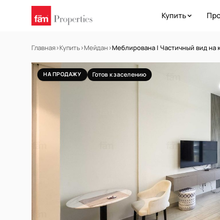
Купить
Про
Главная
›
Купить
›
Мейдан
›
Меблирована | Частичный вид на 
НА ПРОДАЖУ
Готов к заселению