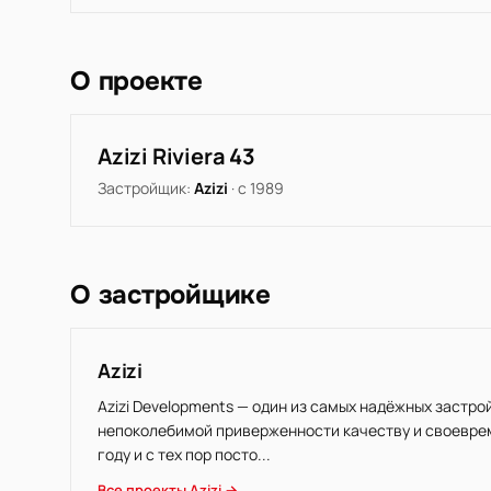
О проекте
Azizi Riviera 43
Застройщик:
Azizi
· с 1989
О застройщике
Azizi
Azizi Developments — один из самых надёжных застр
непоколебимой приверженности качеству и своеврем
году и с тех пор посто...
Все проекты Azizi →