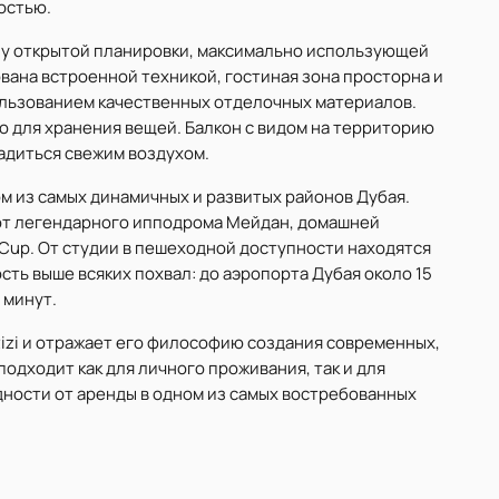
остью.
пу открытой планировки, максимально использующей
ана встроенной техникой, гостиная зона просторна и
пользованием качественных отделочных материалов.
 для хранения вещей. Балкон с видом на территорию
адиться свежим воздухом.
ном из самых динамичных и развитых районов Дубая.
от легендарного ипподрома Мейдан, домашней
 Cup. От студии в пешеходной доступности находятся
сть выше всяких похвал: до аэропорта Дубая около 15
 минут.
zi и отражает его философию создания современных,
одходит как для личного проживания, так и для
ности от аренды в одном из самых востребованных