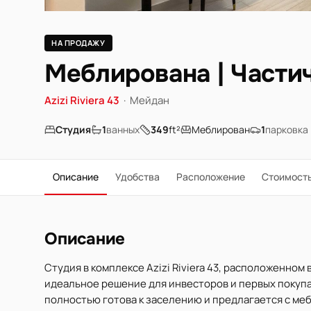
НА ПРОДАЖУ
Меблирована | Частич
Azizi Riviera 43
·
Мейдан
Студия
1
ванных
349
ft²
Меблирован
1
парковка
Описание
Удобства
Расположение
Стоимост
Описание
Студия в комплексе Azizi Riviera 43, расположенно
идеальное решение для инвесторов и первых покупат
полностью готова к заселению и предлагается с ме