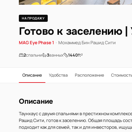
НА ПРОДАЖУ
Готово к заселению |
MAG Eye Phase 1
·
Мохаммед Бин Рашид Сити
2
спальни
3
ванных
1440
ft²
Описание
Удобства
Расположение
Стоимост
Описание
Таунхаус с двумя спальнями в престижном комплекс
Рашид Сити, готов к заселению. Общая площадь соста
подходит как для семей, так и для инвесторов, ищу