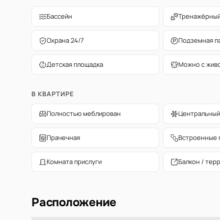
Бассейн
Тренажёрный
Охрана 24/7
Подземная п
Детская площадка
Можно с жив
В КВАРТИРЕ
Полностью меблирован
Центральный
Прачечная
Встроенные 
Комната прислуги
Балкон / тер
Расположение