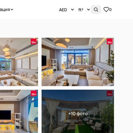
ация
0
+10 фото