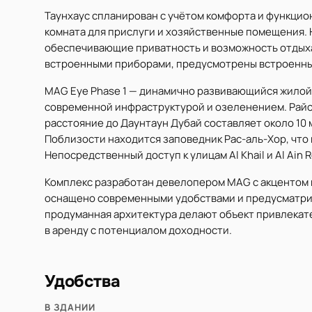
Таунхаус спланирован с учётом комфорта и функцион
комната для прислуги и хозяйственные помещения. 
обеспечивающие приватность и возможность отдыха
встроенными приборами, предусмотрены встроенные 
MAG Eye Phase 1 — динамично развивающийся жилой 
современной инфраструктурой и озеленением. Райо
расстояние до Даунтаун Дубай составляет около 10 
Поблизости находится заповедник Рас-аль-Хор, что
Непосредственный доступ к улицам Al Khail и Al Ain
Комплекс разработан девелопером MAG с акцентом 
оснащено современными удобствами и предусматрив
продуманная архитектура делают объект привлекате
в аренду с потенциалом доходности.
Удобства
В ЗДАНИИ