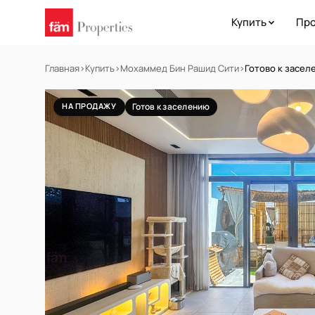
Купить
Про
Главная
›
Купить
›
Мохаммед Бин Рашид Сити
›
Готово к засел
НА ПРОДАЖУ
Готов к заселению