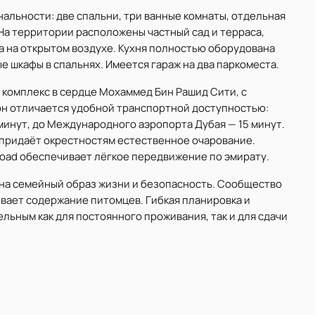
альности: две спальни, три ванные комнаты, отдельная
На территории расположены частный сад и терраса,
 на открытом воздухе. Кухня полностью оборудована
шкафы в спальнях. Имеется гараж на два паркоместа.
комплекс в сердце Мохаммед Бин Рашид Сити, с
н отличается удобной транспортной доступностью:
минут, до Международного аэропорта Дубая — 15 минут.
 придаёт окрестностям естественное очарование.
 Road обеспечивает лёгкое передвижение по эмирату.
на семейный образ жизни и безопасность. Сообщество
ает содержание питомцев. Гибкая планировка и
льным как для постоянного проживания, так и для сдачи