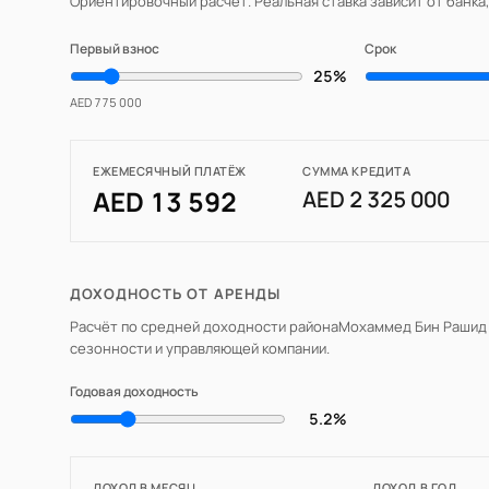
Ориентировочный расчёт. Реальная ставка зависит от банка
Первый взнос
Срок
25%
AED 775 000
ЕЖЕМЕСЯЧНЫЙ ПЛАТЁЖ
СУММА КРЕДИТА
AED 13 592
AED 2 325 000
ДОХОДНОСТЬ ОТ АРЕНДЫ
Расчёт по средней доходности района
Мохаммед Бин Рашид
сезонности и управляющей компании.
Годовая доходность
5.2%
ДОХОД В МЕСЯЦ
ДОХОД В ГОД