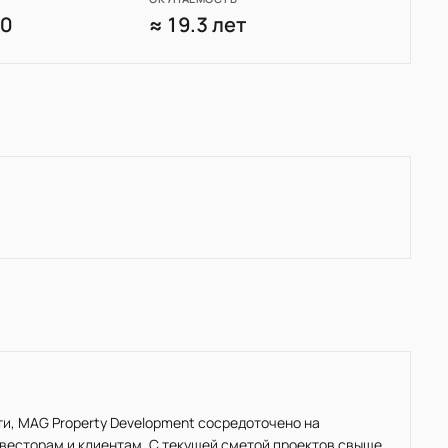
90
≈ 19.3 лет
, MAG Property Development сосредоточено на
нвесторам и клиентам. С текущей сметой проектов свыше