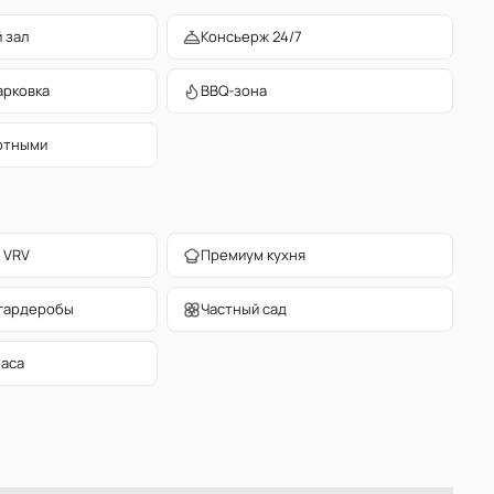
 зал
Консьерж 24/7
арковка
BBQ-зона
отными
 VRV
Премиум кухня
гардеробы
Частный сад
раса