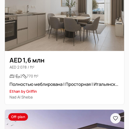
AED 1,6 млн
AED 2 078 / ft²
1
2
770 ft²
Полностью меблирована | Просторная | Итальянский интерьер
Ethan by Griffin
Nad Al Sheba
Off-plan