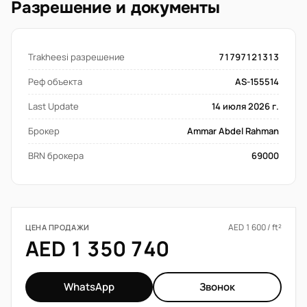
Разрешение и документы
Trakheesi разрешение
71797121313
Реф объекта
AS-155514
Last Update
14 июля 2026 г.
Брокер
Ammar Abdel Rahman
BRN брокера
69000
AED 1 600 / ft²
ЦЕНА ПРОДАЖИ
AED 1 350 740
WhatsApp
Звонок