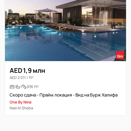
AED 1,9 млн
AED 2 011 / ft²
1
1
936 ft²
Скоро сдача - Прайм локация - Вид на Бурж Халифа
One By Nine
Nad Al Sheba