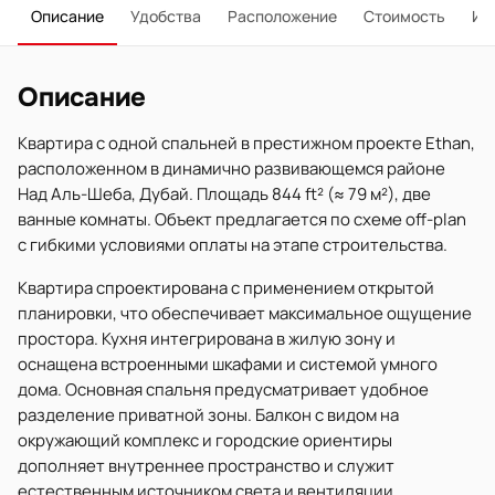
Описание
Удобства
Расположение
Стоимость
Ип
Описание
Квартира с одной спальней в престижном проекте Ethan,
расположенном в динамично развивающемся районе
Над Аль-Шеба, Дубай. Площадь 844 ft² (≈ 79 м²), две
ванные комнаты. Объект предлагается по схеме off-plan
с гибкими условиями оплаты на этапе строительства.
Квартира спроектирована с применением открытой
планировки, что обеспечивает максимальное ощущение
простора. Кухня интегрирована в жилую зону и
оснащена встроенными шкафами и системой умного
дома. Основная спальня предусматривает удобное
разделение приватной зоны. Балкон с видом на
окружающий комплекс и городские ориентиры
дополняет внутреннее пространство и служит
естественным источником света и вентиляции.