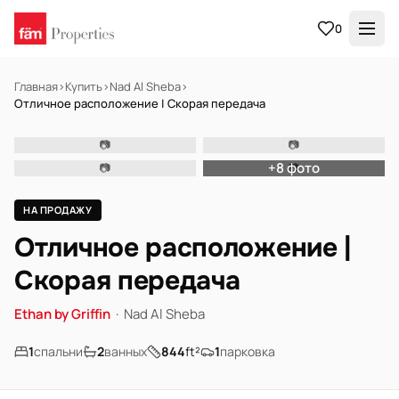
0
Главная
›
Купить
›
Nad Al Sheba
›
Отличное расположение | Скорая передача
📷 Фото временно недоступно
📷
📷
НА ПРОДАЖУ
Off-plan
+8 фото
📷
📷
НА ПРОДАЖУ
Отличное расположение |
Скорая передача
Ethan by Griffin
·
Nad Al Sheba
1
спальни
2
ванных
844
ft²
1
парковка