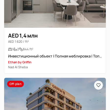
AED 1,4 млн
AED 1 620 / ft²
1
2
844 ft²
Инвестиционный объект | Полная меблировка | Топ-локация
Ethan by Griffin
Nad Al Sheba
Off-plan