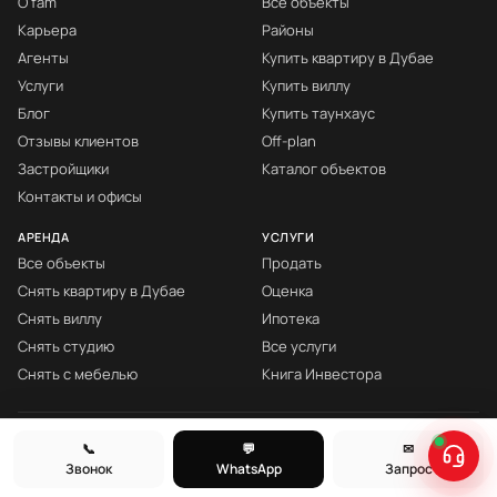
О fäm
Все объекты
Карьера
Районы
Агенты
Купить квартиру в Дубае
Услуги
Купить виллу
Блог
Купить таунхаус
Отзывы клиентов
Off-plan
Застройщики
Каталог объектов
Контакты и офисы
АРЕНДА
УСЛУГИ
Все объекты
Продать
Снять квартиру в Дубае
Оценка
Снять виллу
Ипотека
Снять студию
Все услуги
Снять с мебелью
Книга Инвестора
© fäm Properties™ · ORN 1858 · С 2008
📞
💬
✉
Звонок
WhatsApp
Запрос