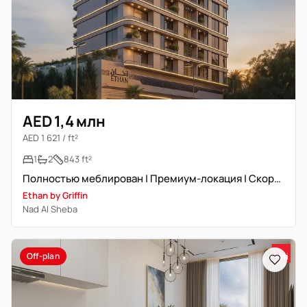
AED 1,4 млн
AED 1 621 / ft²
1
2
843 ft²
Полностью меблирован | Премиум-локация | Скорая сдача
Ethan by Griffin
Nad Al Sheba
Off-plan