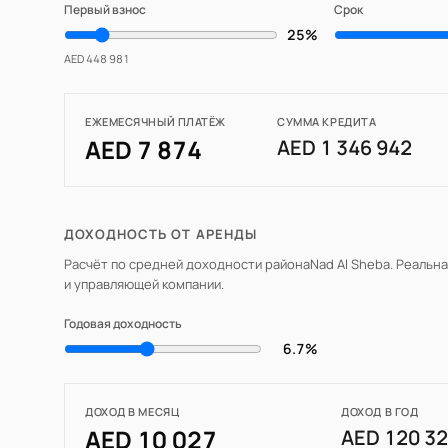
Первый взнос
Срок
25%
AED 448 981
ЕЖЕМЕСЯЧНЫЙ ПЛАТЁЖ
СУММА КРЕДИТА
AED 7 874
AED 1 346 942
ДОХОДНОСТЬ ОТ АРЕНДЫ
Расчёт по средней доходности района
Nad Al Sheba
. Реальн
и управляющей компании.
Годовая доходность
6.7%
ДОХОД В МЕСЯЦ
ДОХОД В ГОД
AED 10 027
AED 120 3