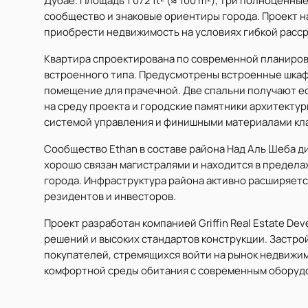
Дубае. Площадь 1 072 ft² (≈ 100 m²), три полноценн
сообщество и знаковые ориентиры города. Проект н
приобрести недвижимость на условиях гибкой расср
Квартира спроектирована по современной планиров
встроенного типа. Предусмотрены встроенные шкаф
помещение для прачечной. Две спальни получают е
на среду проекта и городские памятники архитект
системой управления и финишными материалами кла
Сообщество Ethan в составе района Над Аль Шеба д
хорошо связан магистралями и находится в предела
города. Инфраструктура района активно расширяетс
резидентов и инвесторов.
Проект разработан компанией Griffin Real Estate 
решений и высоких стандартов конструкции. Застр
покупателей, стремящихся войти на рынок недвижим
комфортной среды обитания с современным оборуд