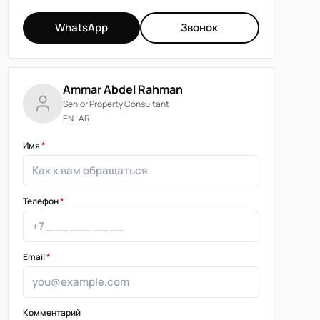
WhatsApp
Звонок
Ammar Abdel Rahman
Senior Property Consultant
EN · AR
Имя
*
Телефон
*
Email
*
Комментарий