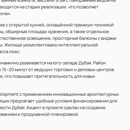
ые ванные комнаты, высокий этаж с панорамным видом на
аходится на стадии реализации, что позволяет
очки.
ке с открытой кухней, оснащённой премиум-техникой
ы, обширные площади хранения, а также отдельное
стественное освещение, просторные балконы с видами
уры. Жилище укомплектовано интеллектуальной
сса люкс.
инамично развивается на юго-западе Дубая. Район
х 15–20 минут от ведущих торговых и деловых центров
я, что повышает притягательность для новых
Development с применением инновационных архитектурных
ойщик предлагает удобные условия финансирования для
ости Дубая. Акцент в проекте сделан на создание
ованием и продуманной планировкой.